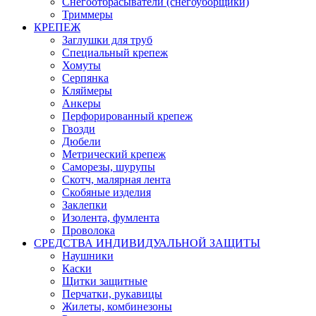
Снегоотбрасыватели (снегоуборщики)
Триммеры
КРЕПЕЖ
Заглушки для труб
Специальный крепеж
Хомуты
Серпянка
Кляймеры
Анкеры
Перфорированный крепеж
Гвозди
Дюбели
Метрический крепеж
Саморезы, шурупы
Скотч, малярная лента
Скобяные изделия
Заклепки
Изолента, фумлента
Проволока
СРЕДСТВА ИНДИВИДУАЛЬНОЙ ЗАЩИТЫ
Наушники
Каски
Щитки защитные
Перчатки, рукавицы
Жилеты, комбинезоны