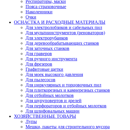
Респираторы, маски
Пояса страховочные
Наколенники
Очки
ОСНАСТКА И РАСХОДНЫЕ МАТЕРИАЛЫ
Для электролобзиков и сабельных пил
Для мультиинструментов (реноваторов)
Для электрорубанков
Для деревообрабатывающих станков
Для заточных станков
Для граверов
Для ручного инструмента
Для фрезеров
Графитовые щетки
Для моек высокого давления
Для пылесосов
Для циркулярных и торцовочных пил
Для плиткорезных и камнерезных станков
Для отбойных молотков
Для шуруповертов и дрелей
Для перфораторов и отбойных молотков
Для шлифовальных машин
ХОЗЯЙСТВЕННЫЕ ТОВАРЫ
Лупы
Мешки, пакеты для строительного мусора