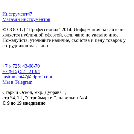
Инструмент47
Магазин инструментов
© ООО ТД "Профессионал" 2014. Информация на сайте не
является публичной офертой, если явно не указано иное.
Пожалуйста, уточняйте наличие, свойства и цену товаров у
сотрудников магазина.
Публичная оферта
и
политика конфиденциальности
+7 (4725) 43-68-70
+7 (915) 521-21-94
instrument47@tdprof.com
Мы в Telegram
Старый Оскол, мкр. Дубрава 1,
стр.54, ТЦ "Строймаркет", павильон № 4
С 9 до 19 ежедневно
Разработка сайта - petrov.agency