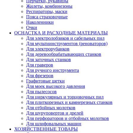
Перчатки, рукавицы
Жилеты, комбинезоны
Респираторы, маски
Пояса страховочные
Наколенники
Очки
ОСНАСТКА И РАСХОДНЫЕ МАТЕРИАЛЫ
Для электролобзиков и сабельных пил
Для мультиинструментов (реноваторов)
Для электрорубанков
Для деревообрабатывающих станков
Для заточных станков
Для граверов
Для ручного инструмента
Для фрезеров
Графитовые щетки
Для моек высокого давления
Для пылесосов
Для циркулярных и торцовочных пил
Для плиткорезных и камнерезных станков
Для отбойных молотков
Для шуруповертов и дрелей
Для перфораторов и отбойных молотков
Для шлифовальных машин
ХОЗЯЙСТВЕННЫЕ ТОВАРЫ