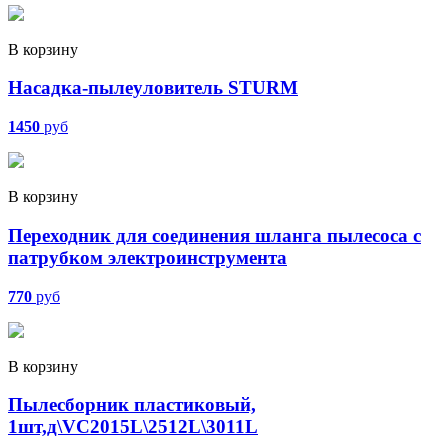
В корзину
Насадка-пылеуловитель STURM
1450
руб
В корзину
Переходник для соединения шланга пылесоса с
патрубком электроинструмента
770
руб
В корзину
Пылесборник пластиковый,
1шт,д\VC2015L\2512L\3011L