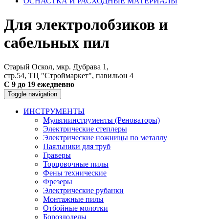
ОСНАСТКА И РАСХОДНЫЕ МАТЕРИАЛЫ
Для электролобзиков и
сабельных пил
Старый Оскол, мкр. Дубрава 1,
стр.54, ТЦ "Строймаркет", павильон 4
С 9 до 19 ежедневно
Toggle navigation
ИНСТРУМЕНТЫ
Мультиинструменты (Реноваторы)
Электрические степлеры
Электрические ножницы по металлу
Паяльники для труб
Граверы
Торцовочные пилы
Фены технические
Фрезеры
Электрические рубанки
Монтажные пилы
Отбойные молотки
Бороздоделы