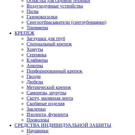
Оснастка для садовой техники
Воздуходувные устройства
Пилы
Газонокосилки
Снегоотбрасыватели (снегоуборщики)
Триммеры
КРЕПЕЖ
Заглушки для труб
Специальный крепеж
Хомуты
Серпянка
Кляймеры
Анкеры
Перфорированный крепеж
Гвозди
Дюбели
Метрический крепеж
Саморезы, шурупы
Скотч, малярная лента
Скобяные изделия
Заклепки
Изолента, фумлента
Проволока
СРЕДСТВА ИНДИВИДУАЛЬНОЙ ЗАЩИТЫ
Наушники