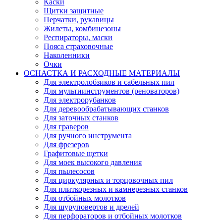
Каски
Щитки защитные
Перчатки, рукавицы
Жилеты, комбинезоны
Респираторы, маски
Пояса страховочные
Наколенники
Очки
ОСНАСТКА И РАСХОДНЫЕ МАТЕРИАЛЫ
Для электролобзиков и сабельных пил
Для мультиинструментов (реноваторов)
Для электрорубанков
Для деревообрабатывающих станков
Для заточных станков
Для граверов
Для ручного инструмента
Для фрезеров
Графитовые щетки
Для моек высокого давления
Для пылесосов
Для циркулярных и торцовочных пил
Для плиткорезных и камнерезных станков
Для отбойных молотков
Для шуруповертов и дрелей
Для перфораторов и отбойных молотков