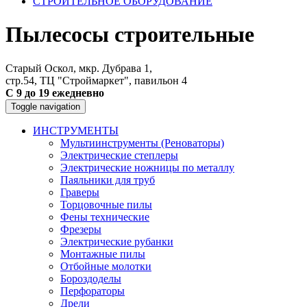
СТРОИТЕЛЬНОЕ ОБОРУДОВАНИЕ
Пылесосы строительные
Старый Оскол, мкр. Дубрава 1,
стр.54, ТЦ "Строймаркет", павильон 4
С 9 до 19 ежедневно
Toggle navigation
ИНСТРУМЕНТЫ
Мультиинструменты (Реноваторы)
Электрические степлеры
Электрические ножницы по металлу
Паяльники для труб
Граверы
Торцовочные пилы
Фены технические
Фрезеры
Электрические рубанки
Монтажные пилы
Отбойные молотки
Бороздоделы
Перфораторы
Дрели