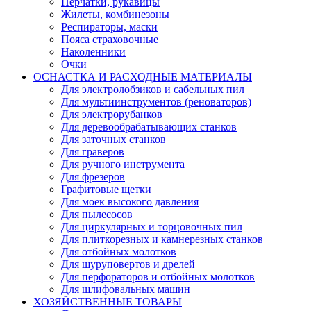
Перчатки, рукавицы
Жилеты, комбинезоны
Респираторы, маски
Пояса страховочные
Наколенники
Очки
ОСНАСТКА И РАСХОДНЫЕ МАТЕРИАЛЫ
Для электролобзиков и сабельных пил
Для мультиинструментов (реноваторов)
Для электрорубанков
Для деревообрабатывающих станков
Для заточных станков
Для граверов
Для ручного инструмента
Для фрезеров
Графитовые щетки
Для моек высокого давления
Для пылесосов
Для циркулярных и торцовочных пил
Для плиткорезных и камнерезных станков
Для отбойных молотков
Для шуруповертов и дрелей
Для перфораторов и отбойных молотков
Для шлифовальных машин
ХОЗЯЙСТВЕННЫЕ ТОВАРЫ