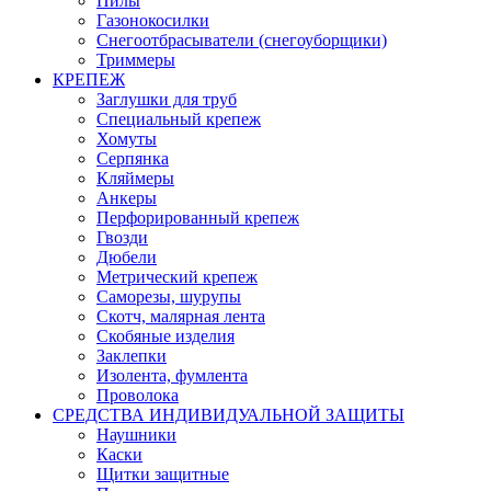
Пилы
Газонокосилки
Снегоотбрасыватели (снегоуборщики)
Триммеры
КРЕПЕЖ
Заглушки для труб
Специальный крепеж
Хомуты
Серпянка
Кляймеры
Анкеры
Перфорированный крепеж
Гвозди
Дюбели
Метрический крепеж
Саморезы, шурупы
Скотч, малярная лента
Скобяные изделия
Заклепки
Изолента, фумлента
Проволока
СРЕДСТВА ИНДИВИДУАЛЬНОЙ ЗАЩИТЫ
Наушники
Каски
Щитки защитные