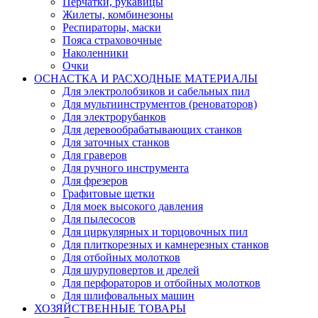
Перчатки, рукавицы
Жилеты, комбинезоны
Респираторы, маски
Пояса страховочные
Наколенники
Очки
ОСНАСТКА И РАСХОДНЫЕ МАТЕРИАЛЫ
Для электролобзиков и сабельных пил
Для мультиинструментов (реноваторов)
Для электрорубанков
Для деревообрабатывающих станков
Для заточных станков
Для граверов
Для ручного инструмента
Для фрезеров
Графитовые щетки
Для моек высокого давления
Для пылесосов
Для циркулярных и торцовочных пил
Для плиткорезных и камнерезных станков
Для отбойных молотков
Для шуруповертов и дрелей
Для перфораторов и отбойных молотков
Для шлифовальных машин
ХОЗЯЙСТВЕННЫЕ ТОВАРЫ