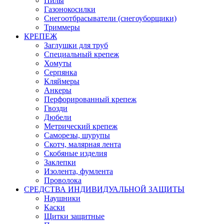
Пилы
Газонокосилки
Снегоотбрасыватели (снегоуборщики)
Триммеры
КРЕПЕЖ
Заглушки для труб
Специальный крепеж
Хомуты
Серпянка
Кляймеры
Анкеры
Перфорированный крепеж
Гвозди
Дюбели
Метрический крепеж
Саморезы, шурупы
Скотч, малярная лента
Скобяные изделия
Заклепки
Изолента, фумлента
Проволока
СРЕДСТВА ИНДИВИДУАЛЬНОЙ ЗАЩИТЫ
Наушники
Каски
Щитки защитные