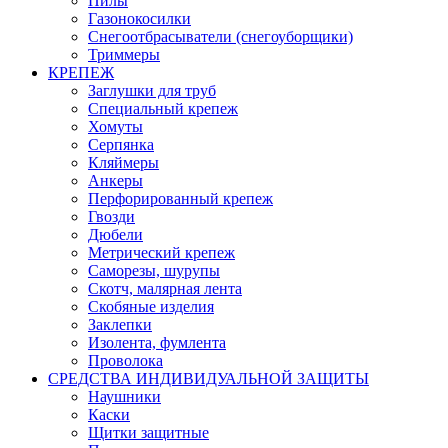
Пилы
Газонокосилки
Снегоотбрасыватели (снегоуборщики)
Триммеры
КРЕПЕЖ
Заглушки для труб
Специальный крепеж
Хомуты
Серпянка
Кляймеры
Анкеры
Перфорированный крепеж
Гвозди
Дюбели
Метрический крепеж
Саморезы, шурупы
Скотч, малярная лента
Скобяные изделия
Заклепки
Изолента, фумлента
Проволока
СРЕДСТВА ИНДИВИДУАЛЬНОЙ ЗАЩИТЫ
Наушники
Каски
Щитки защитные