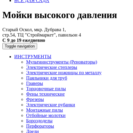
ВСЕ ДЛЯ САДА
Мойки высокого давления
Старый Оскол, мкр. Дубрава 1,
стр.54, ТЦ "Строймаркет", павильон 4
С 9 до 19 ежедневно
Toggle navigation
ИНСТРУМЕНТЫ
Мультиинструменты (Реноваторы)
Электрические степлеры
Электрические ножницы по металлу
Паяльники для труб
Граверы
Торцовочные пилы
Фены технические
Фрезеры
Электрические рубанки
Монтажные пилы
Отбойные молотки
Бороздоделы
Перфораторы
Дрели