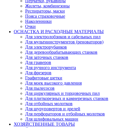
Перчатки, рукавицы
Жилеты, комбинезоны
Респираторы, маски
Пояса страховочные
Наколенники
Очки
ОСНАСТКА И РАСХОДНЫЕ МАТЕРИАЛЫ
Для электролобзиков и сабельных пил
Для мультиинструментов (реноваторов)
Для электрорубанков
Для деревообрабатывающих станков
Для заточных станков
Для граверов
Для ручного инструмента
Для фрезеров
Графитовые щетки
Для моек высокого давления
Для пылесосов
Для циркулярных и торцовочных пил
Для плиткорезных и камнерезных станков
Для отбойных молотков
Для шуруповертов и дрелей
Для перфораторов и отбойных молотков
Для шлифовальных машин
ХОЗЯЙСТВЕННЫЕ ТОВАРЫ