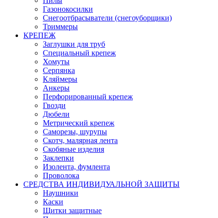
Пилы
Газонокосилки
Снегоотбрасыватели (снегоуборщики)
Триммеры
КРЕПЕЖ
Заглушки для труб
Специальный крепеж
Хомуты
Серпянка
Кляймеры
Анкеры
Перфорированный крепеж
Гвозди
Дюбели
Метрический крепеж
Саморезы, шурупы
Скотч, малярная лента
Скобяные изделия
Заклепки
Изолента, фумлента
Проволока
СРЕДСТВА ИНДИВИДУАЛЬНОЙ ЗАЩИТЫ
Наушники
Каски
Щитки защитные