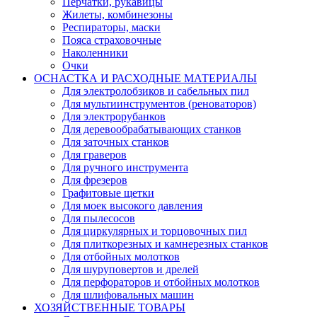
Перчатки, рукавицы
Жилеты, комбинезоны
Респираторы, маски
Пояса страховочные
Наколенники
Очки
ОСНАСТКА И РАСХОДНЫЕ МАТЕРИАЛЫ
Для электролобзиков и сабельных пил
Для мультиинструментов (реноваторов)
Для электрорубанков
Для деревообрабатывающих станков
Для заточных станков
Для граверов
Для ручного инструмента
Для фрезеров
Графитовые щетки
Для моек высокого давления
Для пылесосов
Для циркулярных и торцовочных пил
Для плиткорезных и камнерезных станков
Для отбойных молотков
Для шуруповертов и дрелей
Для перфораторов и отбойных молотков
Для шлифовальных машин
ХОЗЯЙСТВЕННЫЕ ТОВАРЫ