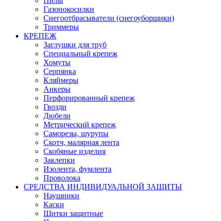
Пилы
Газонокосилки
Снегоотбрасыватели (снегоуборщики)
Триммеры
КРЕПЕЖ
Заглушки для труб
Специальный крепеж
Хомуты
Серпянка
Кляймеры
Анкеры
Перфорированный крепеж
Гвозди
Дюбели
Метрический крепеж
Саморезы, шурупы
Скотч, малярная лента
Скобяные изделия
Заклепки
Изолента, фумлента
Проволока
СРЕДСТВА ИНДИВИДУАЛЬНОЙ ЗАЩИТЫ
Наушники
Каски
Щитки защитные