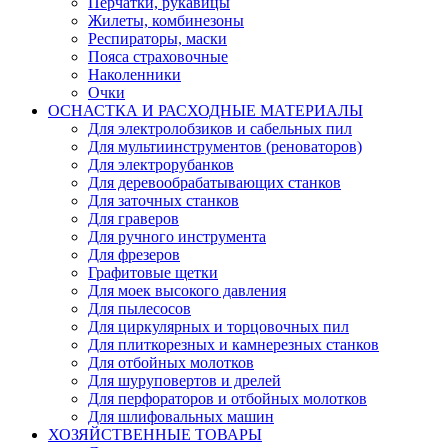
Перчатки, рукавицы
Жилеты, комбинезоны
Респираторы, маски
Пояса страховочные
Наколенники
Очки
ОСНАСТКА И РАСХОДНЫЕ МАТЕРИАЛЫ
Для электролобзиков и сабельных пил
Для мультиинструментов (реноваторов)
Для электрорубанков
Для деревообрабатывающих станков
Для заточных станков
Для граверов
Для ручного инструмента
Для фрезеров
Графитовые щетки
Для моек высокого давления
Для пылесосов
Для циркулярных и торцовочных пил
Для плиткорезных и камнерезных станков
Для отбойных молотков
Для шуруповертов и дрелей
Для перфораторов и отбойных молотков
Для шлифовальных машин
ХОЗЯЙСТВЕННЫЕ ТОВАРЫ