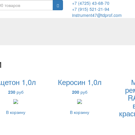
+7 (4725) 43-68-70
+7 (915) 521-21-94
instrument47@tdprof.com
и
цетон 1,0л
Керосин 1,0л
ре
230
руб
200
руб
R
крас
В корзину
В корзину