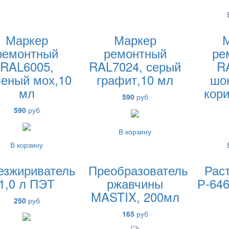
Маркер
Маркер
ремонтный
ремонтный
ре
RAL6005,
RAL7024, серый
R
леный мох,10
графит,10 мл
шо
мл
кори
590
руб
590
руб
В корзину
В корзину
езжириватель
Преобразователь
Рас
1,0 л ПЭТ
ржавчины
Р-646
MASTIX, 200мл
250
руб
165
руб