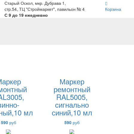
Старый Оскол, мкр. Дубрава 1,
стр.54, ТЦ "Строймаркет", павильон № 4
Корзина
С 9 до 19 ежедневно
Маркер
Маркер
монтный
ремонтный
AL3005,
RAL5005,
винно-
сигнально
ный,10 мл
синий,10 мл
590
руб
590
руб