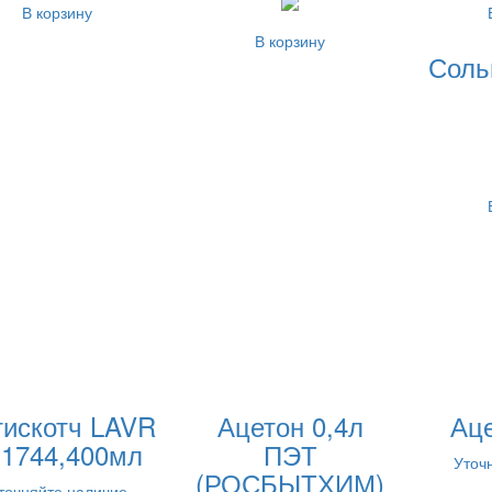
В корзину
В корзину
Соль
тискотч LAVR
Ацетон 0,4л
Аце
n1744,400мл
ПЭТ
Уточ
(РОСБЫТХИМ)
точняйте наличие