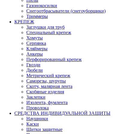
Пилы
Газонокосилки
Снегоотбрасыватели (снегоуборщики)
Триммеры
КРЕПЕЖ
Заглушки для труб
Специальный крепеж
Хомуты
Серпянка
Кляймеры
Анкеры
Перфорированный крепеж
Гвозди
Дюбели
Метрический крепеж
Саморезы, шурупы
Скотч, малярная лента
Скобяные изделия
Заклепки
Изолента, фумлента
Проволока
СРЕДСТВА ИНДИВИДУАЛЬНОЙ ЗАЩИТЫ
Наушники
Каски
Щитки защитные