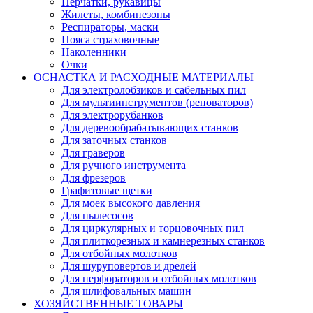
Перчатки, рукавицы
Жилеты, комбинезоны
Респираторы, маски
Пояса страховочные
Наколенники
Очки
ОСНАСТКА И РАСХОДНЫЕ МАТЕРИАЛЫ
Для электролобзиков и сабельных пил
Для мультиинструментов (реноваторов)
Для электрорубанков
Для деревообрабатывающих станков
Для заточных станков
Для граверов
Для ручного инструмента
Для фрезеров
Графитовые щетки
Для моек высокого давления
Для пылесосов
Для циркулярных и торцовочных пил
Для плиткорезных и камнерезных станков
Для отбойных молотков
Для шуруповертов и дрелей
Для перфораторов и отбойных молотков
Для шлифовальных машин
ХОЗЯЙСТВЕННЫЕ ТОВАРЫ