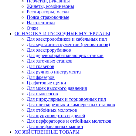
Перчатки, рукавицы
Жилеты, комбинезоны
Респираторы, маски
Пояса страховочные
Наколенники
Очки
ОСНАСТКА И РАСХОДНЫЕ МАТЕРИАЛЫ
Для электролобзиков и сабельных пил
Для мультиинструментов (реноваторов)
Для электрорубанков
Для деревообрабатывающих станков
Для заточных станков
Для граверов
Для ручного инструмента
Для фрезеров
Графитовые щетки
Для моек высокого давления
Для пылесосов
Для циркулярных и торцовочных пил
Для плиткорезных и камнерезных станков
Для отбойных молотков
Для шуруповертов и дрелей
Для перфораторов и отбойных молотков
Для шлифовальных машин
ХОЗЯЙСТВЕННЫЕ ТОВАРЫ