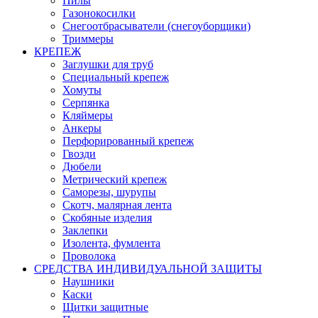
Пилы
Газонокосилки
Снегоотбрасыватели (снегоуборщики)
Триммеры
КРЕПЕЖ
Заглушки для труб
Специальный крепеж
Хомуты
Серпянка
Кляймеры
Анкеры
Перфорированный крепеж
Гвозди
Дюбели
Метрический крепеж
Саморезы, шурупы
Скотч, малярная лента
Скобяные изделия
Заклепки
Изолента, фумлента
Проволока
СРЕДСТВА ИНДИВИДУАЛЬНОЙ ЗАЩИТЫ
Наушники
Каски
Щитки защитные