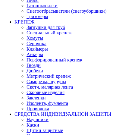
Пилы
Газонокосилки
Снегоотбрасыватели (снегоуборщики)
Триммеры
КРЕПЕЖ
Заглушки для труб
Специальный крепеж
Хомуты
Серпянка
Кляймеры
Анкеры
Перфорированный крепеж
Гвозди
Дюбели
Метрический крепеж
Саморезы, шурупы
Скотч, малярная лента
Скобяные изделия
Заклепки
Изолента, фумлента
Проволока
СРЕДСТВА ИНДИВИДУАЛЬНОЙ ЗАЩИТЫ
Наушники
Каски
Щитки защитные