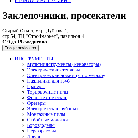
РУЧНОЙ ИНСТРУМЕНТ
Заклепочники, просекатели
Старый Оскол, мкр. Дубрава 1,
стр.54, ТЦ "Строймаркет", павильон 4
С 9 до 19 ежедневно
Toggle navigation
ИНСТРУМЕНТЫ
Мультиинструменты (Реноваторы)
Электрические степлеры
Электрические ножницы по металлу
Паяльники для труб
Граверы
Торцовочные пилы
Фены технические
Фрезеры
Электрические рубанки
Монтажные пилы
Отбойные молотки
Бороздоделы
Перфораторы
Дрели