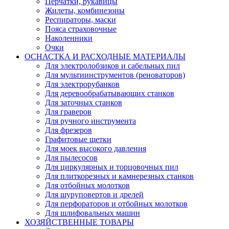
Перчатки, рукавицы
Жилеты, комбинезоны
Респираторы, маски
Пояса страховочные
Наколенники
Очки
ОСНАСТКА И РАСХОДНЫЕ МАТЕРИАЛЫ
Для электролобзиков и сабельных пил
Для мультиинструментов (реноваторов)
Для электрорубанков
Для деревообрабатывающих станков
Для заточных станков
Для граверов
Для ручного инструмента
Для фрезеров
Графитовые щетки
Для моек высокого давления
Для пылесосов
Для циркулярных и торцовочных пил
Для плиткорезных и камнерезных станков
Для отбойных молотков
Для шуруповертов и дрелей
Для перфораторов и отбойных молотков
Для шлифовальных машин
ХОЗЯЙСТВЕННЫЕ ТОВАРЫ