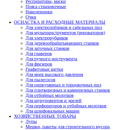
Респираторы, маски
Пояса страховочные
Наколенники
Очки
ОСНАСТКА И РАСХОДНЫЕ МАТЕРИАЛЫ
Для электролобзиков и сабельных пил
Для мультиинструментов (реноваторов)
Для электрорубанков
Для деревообрабатывающих станков
Для заточных станков
Для граверов
Для ручного инструмента
Для фрезеров
Графитовые щетки
Для моек высокого давления
Для пылесосов
Для циркулярных и торцовочных пил
Для плиткорезных и камнерезных станков
Для отбойных молотков
Для шуруповертов и дрелей
Для перфораторов и отбойных молотков
Для шлифовальных машин
ХОЗЯЙСТВЕННЫЕ ТОВАРЫ
Лупы
Мешки, пакеты для строительного мусора