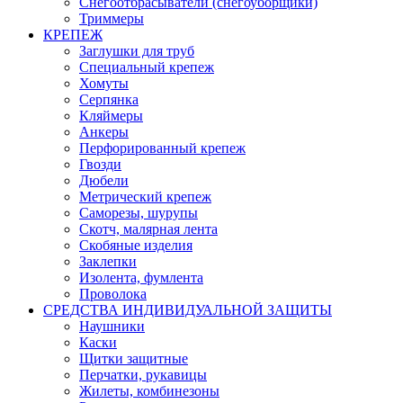
Снегоотбрасыватели (снегоуборщики)
Триммеры
КРЕПЕЖ
Заглушки для труб
Специальный крепеж
Хомуты
Серпянка
Кляймеры
Анкеры
Перфорированный крепеж
Гвозди
Дюбели
Метрический крепеж
Саморезы, шурупы
Скотч, малярная лента
Скобяные изделия
Заклепки
Изолента, фумлента
Проволока
СРЕДСТВА ИНДИВИДУАЛЬНОЙ ЗАЩИТЫ
Наушники
Каски
Щитки защитные
Перчатки, рукавицы
Жилеты, комбинезоны