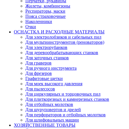
Перчатки, рукавицы
Жилеты, комбинезоны
Респираторы, маски
Пояса страховочные
Наколенники
Очки
ОСНАСТКА И РАСХОДНЫЕ МАТЕРИАЛЫ
Для электролобзиков и сабельных пил
Для мультиинструментов (реноваторов)
Для электрорубанков
Для деревообрабатывающих станков
Для заточных станков
Для граверов
Для ручного инструмента
Для фрезеров
Графитовые щетки
Для моек высокого давления
Для пылесосов
Для циркулярных и торцовочных пил
Для плиткорезных и камнерезных станков
Для отбойных молотков
Для шуруповертов и дрелей
Для перфораторов и отбойных молотков
Для шлифовальных машин
ХОЗЯЙСТВЕННЫЕ ТОВАРЫ