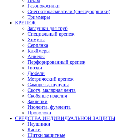
Пилы
Газонокосилки
Снегоотбрасыватели (снегоуборщики)
Триммеры
КРЕПЕЖ
Заглушки для труб
Специальный крепеж
Хомуты
Серпянка
Кляймеры
Анкеры
Перфорированный крепеж
Гвозди
Дюбели
Метрический крепеж
Саморезы, шурупы
Скотч, малярная лента
Скобяные изделия
Заклепки
Изолента, фумлента
Проволока
СРЕДСТВА ИНДИВИДУАЛЬНОЙ ЗАЩИТЫ
Наушники
Каски
Щитки защитные