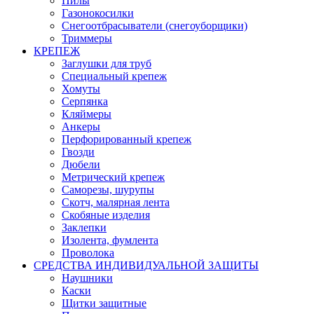
Пилы
Газонокосилки
Снегоотбрасыватели (снегоуборщики)
Триммеры
КРЕПЕЖ
Заглушки для труб
Специальный крепеж
Хомуты
Серпянка
Кляймеры
Анкеры
Перфорированный крепеж
Гвозди
Дюбели
Метрический крепеж
Саморезы, шурупы
Скотч, малярная лента
Скобяные изделия
Заклепки
Изолента, фумлента
Проволока
СРЕДСТВА ИНДИВИДУАЛЬНОЙ ЗАЩИТЫ
Наушники
Каски
Щитки защитные