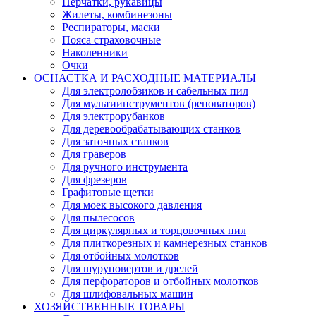
Перчатки, рукавицы
Жилеты, комбинезоны
Респираторы, маски
Пояса страховочные
Наколенники
Очки
ОСНАСТКА И РАСХОДНЫЕ МАТЕРИАЛЫ
Для электролобзиков и сабельных пил
Для мультиинструментов (реноваторов)
Для электрорубанков
Для деревообрабатывающих станков
Для заточных станков
Для граверов
Для ручного инструмента
Для фрезеров
Графитовые щетки
Для моек высокого давления
Для пылесосов
Для циркулярных и торцовочных пил
Для плиткорезных и камнерезных станков
Для отбойных молотков
Для шуруповертов и дрелей
Для перфораторов и отбойных молотков
Для шлифовальных машин
ХОЗЯЙСТВЕННЫЕ ТОВАРЫ