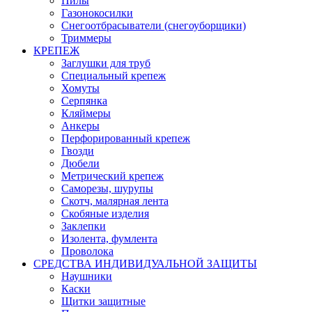
Пилы
Газонокосилки
Снегоотбрасыватели (снегоуборщики)
Триммеры
КРЕПЕЖ
Заглушки для труб
Специальный крепеж
Хомуты
Серпянка
Кляймеры
Анкеры
Перфорированный крепеж
Гвозди
Дюбели
Метрический крепеж
Саморезы, шурупы
Скотч, малярная лента
Скобяные изделия
Заклепки
Изолента, фумлента
Проволока
СРЕДСТВА ИНДИВИДУАЛЬНОЙ ЗАЩИТЫ
Наушники
Каски
Щитки защитные