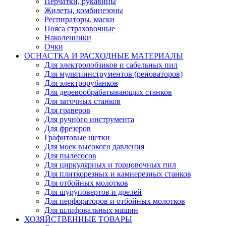
Перчатки, рукавицы
Жилеты, комбинезоны
Респираторы, маски
Пояса страховочные
Наколенники
Очки
ОСНАСТКА И РАСХОДНЫЕ МАТЕРИАЛЫ
Для электролобзиков и сабельных пил
Для мультиинструментов (реноваторов)
Для электрорубанков
Для деревообрабатывающих станков
Для заточных станков
Для граверов
Для ручного инструмента
Для фрезеров
Графитовые щетки
Для моек высокого давления
Для пылесосов
Для циркулярных и торцовочных пил
Для плиткорезных и камнерезных станков
Для отбойных молотков
Для шуруповертов и дрелей
Для перфораторов и отбойных молотков
Для шлифовальных машин
ХОЗЯЙСТВЕННЫЕ ТОВАРЫ