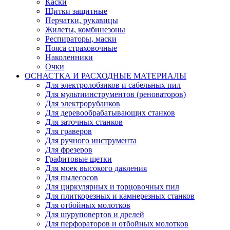
Каски
Щитки защитные
Перчатки, рукавицы
Жилеты, комбинезоны
Респираторы, маски
Пояса страховочные
Наколенники
Очки
ОСНАСТКА И РАСХОДНЫЕ МАТЕРИАЛЫ
Для электролобзиков и сабельных пил
Для мультиинструментов (реноваторов)
Для электрорубанков
Для деревообрабатывающих станков
Для заточных станков
Для граверов
Для ручного инструмента
Для фрезеров
Графитовые щетки
Для моек высокого давления
Для пылесосов
Для циркулярных и торцовочных пил
Для плиткорезных и камнерезных станков
Для отбойных молотков
Для шуруповертов и дрелей
Для перфораторов и отбойных молотков