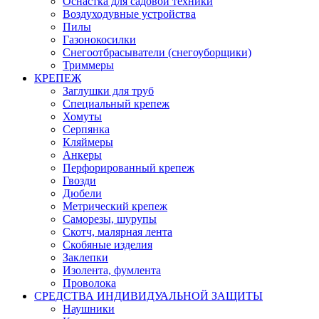
Оснастка для садовой техники
Воздуходувные устройства
Пилы
Газонокосилки
Снегоотбрасыватели (снегоуборщики)
Триммеры
КРЕПЕЖ
Заглушки для труб
Специальный крепеж
Хомуты
Серпянка
Кляймеры
Анкеры
Перфорированный крепеж
Гвозди
Дюбели
Метрический крепеж
Саморезы, шурупы
Скотч, малярная лента
Скобяные изделия
Заклепки
Изолента, фумлента
Проволока
СРЕДСТВА ИНДИВИДУАЛЬНОЙ ЗАЩИТЫ
Наушники