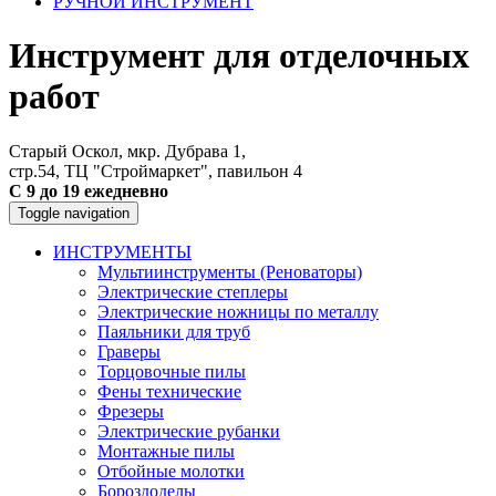
РУЧНОЙ ИНСТРУМЕНТ
Инструмент для отделочных
работ
Старый Оскол, мкр. Дубрава 1,
стр.54, ТЦ "Строймаркет", павильон 4
С 9 до 19 ежедневно
Toggle navigation
ИНСТРУМЕНТЫ
Мультиинструменты (Реноваторы)
Электрические степлеры
Электрические ножницы по металлу
Паяльники для труб
Граверы
Торцовочные пилы
Фены технические
Фрезеры
Электрические рубанки
Монтажные пилы
Отбойные молотки
Бороздоделы