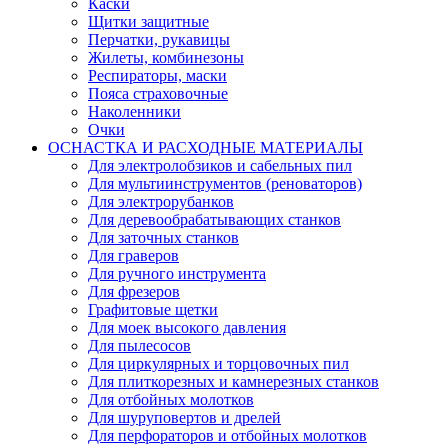
Каски
Щитки защитные
Перчатки, рукавицы
Жилеты, комбинезоны
Респираторы, маски
Пояса страховочные
Наколенники
Очки
ОСНАСТКА И РАСХОДНЫЕ МАТЕРИАЛЫ
Для электролобзиков и сабельных пил
Для мультиинструментов (реноваторов)
Для электрорубанков
Для деревообрабатывающих станков
Для заточных станков
Для граверов
Для ручного инструмента
Для фрезеров
Графитовые щетки
Для моек высокого давления
Для пылесосов
Для циркулярных и торцовочных пил
Для плиткорезных и камнерезных станков
Для отбойных молотков
Для шуруповертов и дрелей
Для перфораторов и отбойных молотков