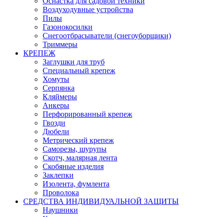
Оснастка для садовой техники
Воздуходувные устройства
Пилы
Газонокосилки
Снегоотбрасыватели (снегоуборщики)
Триммеры
КРЕПЕЖ
Заглушки для труб
Специальный крепеж
Хомуты
Серпянка
Кляймеры
Анкеры
Перфорированный крепеж
Гвозди
Дюбели
Метрический крепеж
Саморезы, шурупы
Скотч, малярная лента
Скобяные изделия
Заклепки
Изолента, фумлента
Проволока
СРЕДСТВА ИНДИВИДУАЛЬНОЙ ЗАЩИТЫ
Наушники