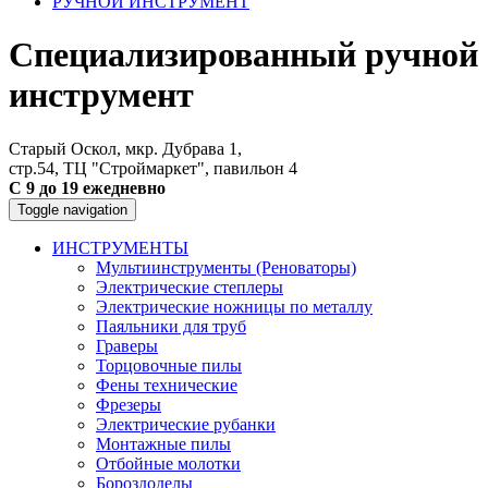
РУЧНОЙ ИНСТРУМЕНТ
Специализированный ручной
инструмент
Старый Оскол, мкр. Дубрава 1,
стр.54, ТЦ "Строймаркет", павильон 4
С 9 до 19 ежедневно
Toggle navigation
ИНСТРУМЕНТЫ
Мультиинструменты (Реноваторы)
Электрические степлеры
Электрические ножницы по металлу
Паяльники для труб
Граверы
Торцовочные пилы
Фены технические
Фрезеры
Электрические рубанки
Монтажные пилы
Отбойные молотки
Бороздоделы