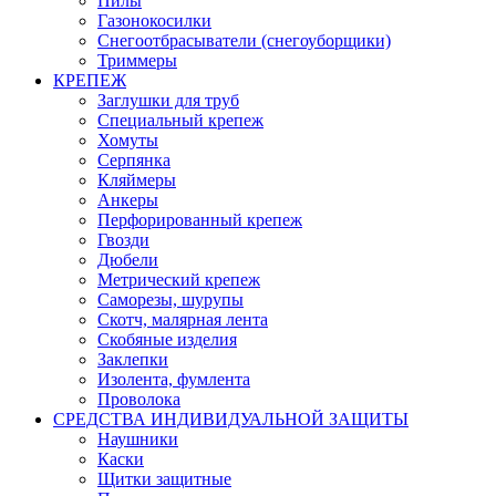
Пилы
Газонокосилки
Снегоотбрасыватели (снегоуборщики)
Триммеры
КРЕПЕЖ
Заглушки для труб
Специальный крепеж
Хомуты
Серпянка
Кляймеры
Анкеры
Перфорированный крепеж
Гвозди
Дюбели
Метрический крепеж
Саморезы, шурупы
Скотч, малярная лента
Скобяные изделия
Заклепки
Изолента, фумлента
Проволока
СРЕДСТВА ИНДИВИДУАЛЬНОЙ ЗАЩИТЫ
Наушники
Каски
Щитки защитные