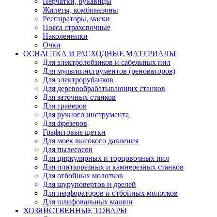
Перчатки, рукавицы
Жилеты, комбинезоны
Респираторы, маски
Пояса страховочные
Наколенники
Очки
ОСНАСТКА И РАСХОДНЫЕ МАТЕРИАЛЫ
Для электролобзиков и сабельных пил
Для мультиинструментов (реноваторов)
Для электрорубанков
Для деревообрабатывающих станков
Для заточных станков
Для граверов
Для ручного инструмента
Для фрезеров
Графитовые щетки
Для моек высокого давления
Для пылесосов
Для циркулярных и торцовочных пил
Для плиткорезных и камнерезных станков
Для отбойных молотков
Для шуруповертов и дрелей
Для перфораторов и отбойных молотков
Для шлифовальных машин
ХОЗЯЙСТВЕННЫЕ ТОВАРЫ