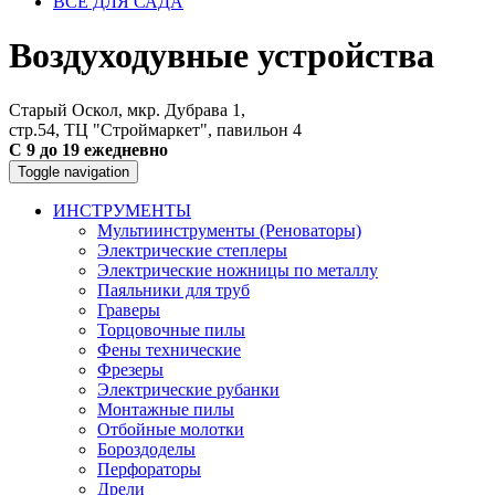
ВСЕ ДЛЯ САДА
Воздуходувные устройства
Старый Оскол, мкр. Дубрава 1,
стр.54, ТЦ "Строймаркет", павильон 4
С 9 до 19 ежедневно
Toggle navigation
ИНСТРУМЕНТЫ
Мультиинструменты (Реноваторы)
Электрические степлеры
Электрические ножницы по металлу
Паяльники для труб
Граверы
Торцовочные пилы
Фены технические
Фрезеры
Электрические рубанки
Монтажные пилы
Отбойные молотки
Бороздоделы
Перфораторы
Дрели