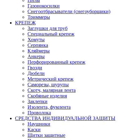
Пилы
Газонокосилки
Снегоотбрасыватели (снегоуборщики)
Триммеры
КРЕПЕЖ
Заглушки для труб
Специальный крепеж
Хомуты
Серпянка
Кляймеры
Анкеры
Перфорированный крепеж
Гвозди
Дюбели
Метрический крепеж
Саморезы, шурупы
Скотч, малярная лента
Скобяные изделия
Заклепки
Изолента, фумлента
Проволока
СРЕДСТВА ИНДИВИДУАЛЬНОЙ ЗАЩИТЫ
Наушники
Каски
Щитки защитные