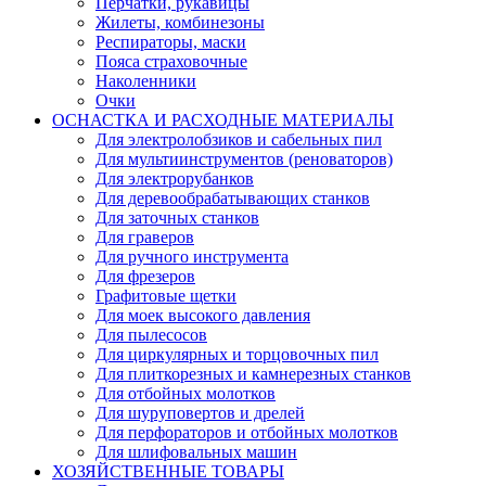
Перчатки, рукавицы
Жилеты, комбинезоны
Респираторы, маски
Пояса страховочные
Наколенники
Очки
ОСНАСТКА И РАСХОДНЫЕ МАТЕРИАЛЫ
Для электролобзиков и сабельных пил
Для мультиинструментов (реноваторов)
Для электрорубанков
Для деревообрабатывающих станков
Для заточных станков
Для граверов
Для ручного инструмента
Для фрезеров
Графитовые щетки
Для моек высокого давления
Для пылесосов
Для циркулярных и торцовочных пил
Для плиткорезных и камнерезных станков
Для отбойных молотков
Для шуруповертов и дрелей
Для перфораторов и отбойных молотков
Для шлифовальных машин
ХОЗЯЙСТВЕННЫЕ ТОВАРЫ