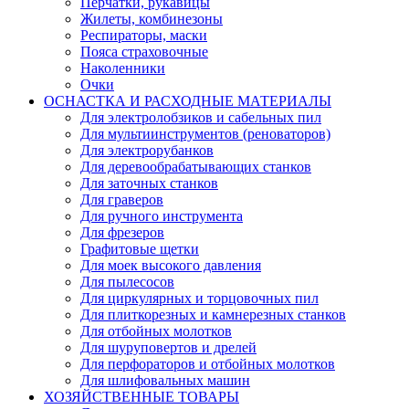
Перчатки, рукавицы
Жилеты, комбинезоны
Респираторы, маски
Пояса страховочные
Наколенники
Очки
ОСНАСТКА И РАСХОДНЫЕ МАТЕРИАЛЫ
Для электролобзиков и сабельных пил
Для мультиинструментов (реноваторов)
Для электрорубанков
Для деревообрабатывающих станков
Для заточных станков
Для граверов
Для ручного инструмента
Для фрезеров
Графитовые щетки
Для моек высокого давления
Для пылесосов
Для циркулярных и торцовочных пил
Для плиткорезных и камнерезных станков
Для отбойных молотков
Для шуруповертов и дрелей
Для перфораторов и отбойных молотков
Для шлифовальных машин
ХОЗЯЙСТВЕННЫЕ ТОВАРЫ