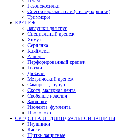
Пилы
Газонокосилки
Снегоотбрасыватели (снегоуборщики)
Триммеры
КРЕПЕЖ
Заглушки для труб
Специальный крепеж
Хомуты
Серпянка
Кляймеры
Анкеры
Перфорированный крепеж
Гвозди
Дюбели
Метрический крепеж
Саморезы, шурупы
Скотч, малярная лента
Скобяные изделия
Заклепки
Изолента, фумлента
Проволока
СРЕДСТВА ИНДИВИДУАЛЬНОЙ ЗАЩИТЫ
Наушники
Каски
Щитки защитные