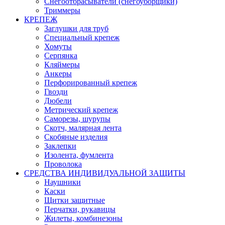
Снегоотбрасыватели (снегоуборщики)
Триммеры
КРЕПЕЖ
Заглушки для труб
Специальный крепеж
Хомуты
Серпянка
Кляймеры
Анкеры
Перфорированный крепеж
Гвозди
Дюбели
Метрический крепеж
Саморезы, шурупы
Скотч, малярная лента
Скобяные изделия
Заклепки
Изолента, фумлента
Проволока
СРЕДСТВА ИНДИВИДУАЛЬНОЙ ЗАЩИТЫ
Наушники
Каски
Щитки защитные
Перчатки, рукавицы
Жилеты, комбинезоны