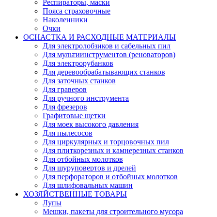
Респираторы, маски
Пояса страховочные
Наколенники
Очки
ОСНАСТКА И РАСХОДНЫЕ МАТЕРИАЛЫ
Для электролобзиков и сабельных пил
Для мультиинструментов (реноваторов)
Для электрорубанков
Для деревообрабатывающих станков
Для заточных станков
Для граверов
Для ручного инструмента
Для фрезеров
Графитовые щетки
Для моек высокого давления
Для пылесосов
Для циркулярных и торцовочных пил
Для плиткорезных и камнерезных станков
Для отбойных молотков
Для шуруповертов и дрелей
Для перфораторов и отбойных молотков
Для шлифовальных машин
ХОЗЯЙСТВЕННЫЕ ТОВАРЫ
Лупы
Мешки, пакеты для строительного мусора