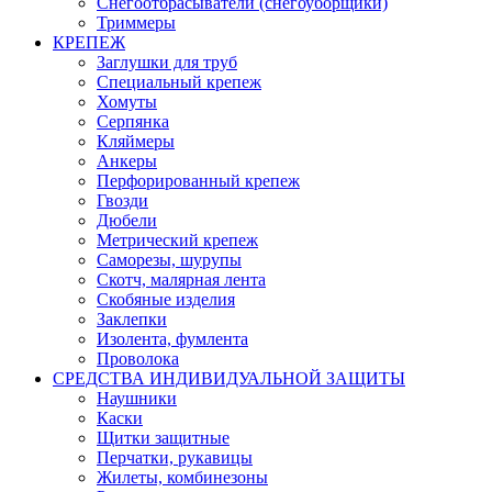
Снегоотбрасыватели (снегоуборщики)
Триммеры
КРЕПЕЖ
Заглушки для труб
Специальный крепеж
Хомуты
Серпянка
Кляймеры
Анкеры
Перфорированный крепеж
Гвозди
Дюбели
Метрический крепеж
Саморезы, шурупы
Скотч, малярная лента
Скобяные изделия
Заклепки
Изолента, фумлента
Проволока
СРЕДСТВА ИНДИВИДУАЛЬНОЙ ЗАЩИТЫ
Наушники
Каски
Щитки защитные
Перчатки, рукавицы
Жилеты, комбинезоны