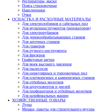
Респираторы, маски
Пояса страховочные
Наколенники
Очки
ОСНАСТКА И РАСХОДНЫЕ МАТЕРИАЛЫ
Для электролобзиков и сабельных пил
Для мультиинструментов (реноваторов)
Для электрорубанков
Для деревообрабатывающих станков
Для заточных станков
Для граверов
Для ручного инструмента
Для фрезеров
Графитовые щетки
Для моек высокого давления
Для пылесосов
Для циркулярных и торцовочных пил
Для плиткорезных и камнерезных станков
Для отбойных молотков
Для шуруповертов и дрелей
Для перфораторов и отбойных молотков
Для шлифовальных машин
ХОЗЯЙСТВЕННЫЕ ТОВАРЫ
Лупы
Мешки, пакеты для строительного мусора