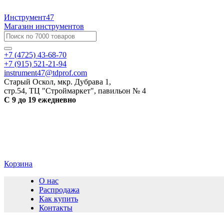
Инструмент47
Магазин инструментов
+7 (4725) 43-68-70
+7 (915) 521-21-94
instrument47@tdprof.com
Старый Оскол, мкр. Дубрава 1,
стр.54, ТЦ "Строймаркет", павильон № 4
С 9 до 19 ежедневно
Корзина
О нас
Распродажа
Как купить
Контакты