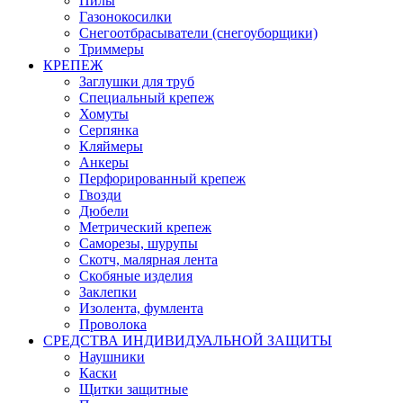
Пилы
Газонокосилки
Снегоотбрасыватели (снегоуборщики)
Триммеры
КРЕПЕЖ
Заглушки для труб
Специальный крепеж
Хомуты
Серпянка
Кляймеры
Анкеры
Перфорированный крепеж
Гвозди
Дюбели
Метрический крепеж
Саморезы, шурупы
Скотч, малярная лента
Скобяные изделия
Заклепки
Изолента, фумлента
Проволока
СРЕДСТВА ИНДИВИДУАЛЬНОЙ ЗАЩИТЫ
Наушники
Каски
Щитки защитные