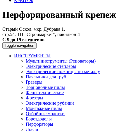
КРЕПЕЖ
Перфорированный крепеж
Старый Оскол, мкр. Дубрава 1,
стр.54, ТЦ "Строймаркет", павильон 4
С 9 до 19 ежедневно
Toggle navigation
ИНСТРУМЕНТЫ
Мультиинструменты (Реноваторы)
Электрические степлеры
Электрические ножницы по металлу
Паяльники для труб
Граверы
Торцовочные пилы
Фены технические
Фрезеры
Электрические рубанки
Монтажные пилы
Отбойные молотки
Бороздоделы
Перфораторы
Дрели