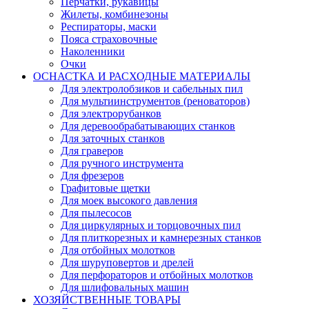
Перчатки, рукавицы
Жилеты, комбинезоны
Респираторы, маски
Пояса страховочные
Наколенники
Очки
ОСНАСТКА И РАСХОДНЫЕ МАТЕРИАЛЫ
Для электролобзиков и сабельных пил
Для мультиинструментов (реноваторов)
Для электрорубанков
Для деревообрабатывающих станков
Для заточных станков
Для граверов
Для ручного инструмента
Для фрезеров
Графитовые щетки
Для моек высокого давления
Для пылесосов
Для циркулярных и торцовочных пил
Для плиткорезных и камнерезных станков
Для отбойных молотков
Для шуруповертов и дрелей
Для перфораторов и отбойных молотков
Для шлифовальных машин
ХОЗЯЙСТВЕННЫЕ ТОВАРЫ