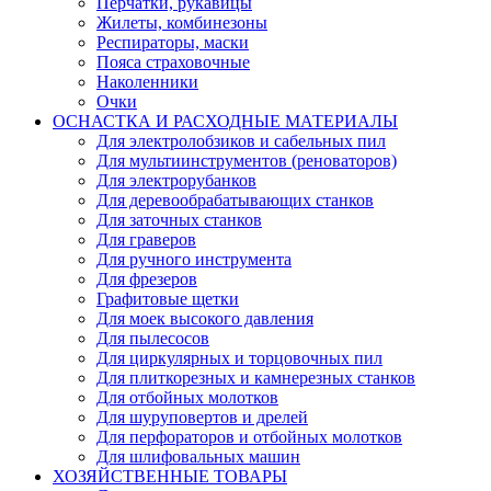
Перчатки, рукавицы
Жилеты, комбинезоны
Респираторы, маски
Пояса страховочные
Наколенники
Очки
ОСНАСТКА И РАСХОДНЫЕ МАТЕРИАЛЫ
Для электролобзиков и сабельных пил
Для мультиинструментов (реноваторов)
Для электрорубанков
Для деревообрабатывающих станков
Для заточных станков
Для граверов
Для ручного инструмента
Для фрезеров
Графитовые щетки
Для моек высокого давления
Для пылесосов
Для циркулярных и торцовочных пил
Для плиткорезных и камнерезных станков
Для отбойных молотков
Для шуруповертов и дрелей
Для перфораторов и отбойных молотков
Для шлифовальных машин
ХОЗЯЙСТВЕННЫЕ ТОВАРЫ