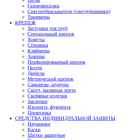
Пилы
Газонокосилки
Снегоотбрасыватели (снегоуборщики)
Триммеры
КРЕПЕЖ
Заглушки для труб
Специальный крепеж
Хомуты
Серпянка
Кляймеры
Анкеры
Перфорированный крепеж
Гвозди
Дюбели
Метрический крепеж
Саморезы, шурупы
Скотч, малярная лента
Скобяные изделия
Заклепки
Изолента, фумлента
Проволока
СРЕДСТВА ИНДИВИДУАЛЬНОЙ ЗАЩИТЫ
Наушники
Каски
Щитки защитные