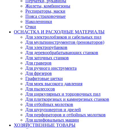
Перчатки, рукавицы
Жилеты, комбинезоны
Респираторы, маски
Пояса страховочные
Наколенники
Очки
ОСНАСТКА И РАСХОДНЫЕ МАТЕРИАЛЫ
Для электролобзиков и сабельных пил
Для мультиинструментов (реноваторов)
Для электрорубанков
Для деревообрабатывающих станков
Для заточных станков
Для граверов
Для ручного инструмента
Для фрезеров
Графитовые щетки
Для моек высокого давления
Для пылесосов
Для циркулярных и торцовочных пил
Для плиткорезных и камнерезных станков
Для отбойных молотков
Для шуруповертов и дрелей
Для перфораторов и отбойных молотков
Для шлифовальных машин
ХОЗЯЙСТВЕННЫЕ ТОВАРЫ