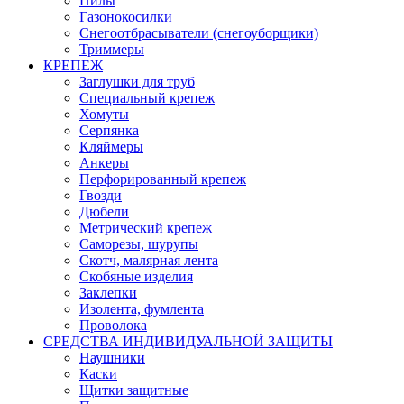
Пилы
Газонокосилки
Снегоотбрасыватели (снегоуборщики)
Триммеры
КРЕПЕЖ
Заглушки для труб
Специальный крепеж
Хомуты
Серпянка
Кляймеры
Анкеры
Перфорированный крепеж
Гвозди
Дюбели
Метрический крепеж
Саморезы, шурупы
Скотч, малярная лента
Скобяные изделия
Заклепки
Изолента, фумлента
Проволока
СРЕДСТВА ИНДИВИДУАЛЬНОЙ ЗАЩИТЫ
Наушники
Каски
Щитки защитные