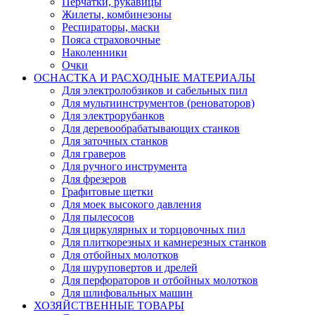
Перчатки, рукавицы
Жилеты, комбинезоны
Респираторы, маски
Пояса страховочные
Наколенники
Очки
ОСНАСТКА И РАСХОДНЫЕ МАТЕРИАЛЫ
Для электролобзиков и сабельных пил
Для мультиинструментов (реноваторов)
Для электрорубанков
Для деревообрабатывающих станков
Для заточных станков
Для граверов
Для ручного инструмента
Для фрезеров
Графитовые щетки
Для моек высокого давления
Для пылесосов
Для циркулярных и торцовочных пил
Для плиткорезных и камнерезных станков
Для отбойных молотков
Для шуруповертов и дрелей
Для перфораторов и отбойных молотков
Для шлифовальных машин
ХОЗЯЙСТВЕННЫЕ ТОВАРЫ