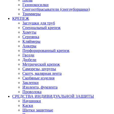
Пилы
Газонокосилки
Снегоотбрасыватели (снегоуборщики)
Триммеры
КРЕПЕЖ
Заглушки для труб
Специальный крепеж
Хомуты
Серпянка
Кляймеры
Анкеры
Перфорированный крепеж
Гвозди
Дюбели
Метрический крепеж
Саморезы, шурупы
Скотч, малярная лента
Скобяные изделия
Заклепки
Изолента, фумлента
Проволока
СРЕДСТВА ИНДИВИДУАЛЬНОЙ ЗАЩИТЫ
Наушники
Каски
Щитки защитные