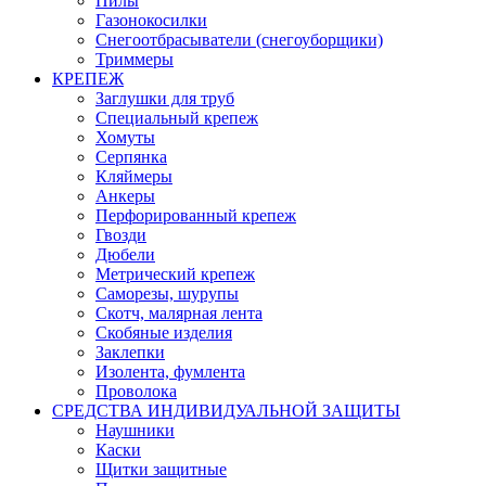
Пилы
Газонокосилки
Снегоотбрасыватели (снегоуборщики)
Триммеры
КРЕПЕЖ
Заглушки для труб
Специальный крепеж
Хомуты
Серпянка
Кляймеры
Анкеры
Перфорированный крепеж
Гвозди
Дюбели
Метрический крепеж
Саморезы, шурупы
Скотч, малярная лента
Скобяные изделия
Заклепки
Изолента, фумлента
Проволока
СРЕДСТВА ИНДИВИДУАЛЬНОЙ ЗАЩИТЫ
Наушники
Каски
Щитки защитные