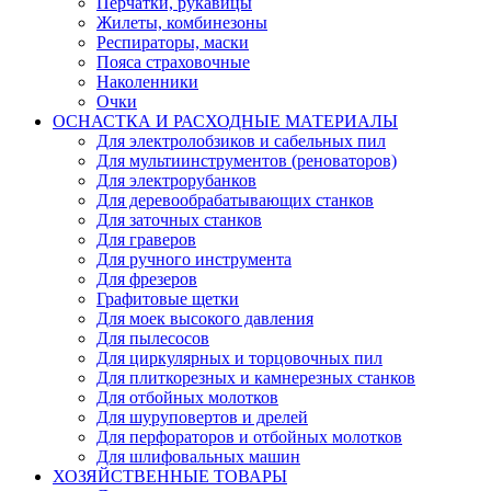
Перчатки, рукавицы
Жилеты, комбинезоны
Респираторы, маски
Пояса страховочные
Наколенники
Очки
ОСНАСТКА И РАСХОДНЫЕ МАТЕРИАЛЫ
Для электролобзиков и сабельных пил
Для мультиинструментов (реноваторов)
Для электрорубанков
Для деревообрабатывающих станков
Для заточных станков
Для граверов
Для ручного инструмента
Для фрезеров
Графитовые щетки
Для моек высокого давления
Для пылесосов
Для циркулярных и торцовочных пил
Для плиткорезных и камнерезных станков
Для отбойных молотков
Для шуруповертов и дрелей
Для перфораторов и отбойных молотков
Для шлифовальных машин
ХОЗЯЙСТВЕННЫЕ ТОВАРЫ