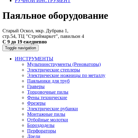
РУЧНОЙ ИНСТРУМЕНТ
Паяльное оборудование
Старый Оскол, мкр. Дубрава 1,
стр.54, ТЦ "Строймаркет", павильон 4
С 9 до 19 ежедневно
Toggle navigation
ИНСТРУМЕНТЫ
Мультиинструменты (Реноваторы)
Электрические степлеры
Электрические ножницы по металлу
Паяльники для труб
Граверы
Торцовочные пилы
Фены технические
Фрезеры
Электрические рубанки
Монтажные пилы
Отбойные молотки
Бороздоделы
Перфораторы
Дрели