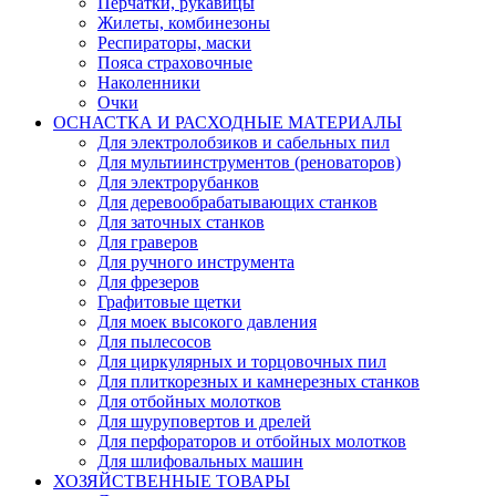
Перчатки, рукавицы
Жилеты, комбинезоны
Респираторы, маски
Пояса страховочные
Наколенники
Очки
ОСНАСТКА И РАСХОДНЫЕ МАТЕРИАЛЫ
Для электролобзиков и сабельных пил
Для мультиинструментов (реноваторов)
Для электрорубанков
Для деревообрабатывающих станков
Для заточных станков
Для граверов
Для ручного инструмента
Для фрезеров
Графитовые щетки
Для моек высокого давления
Для пылесосов
Для циркулярных и торцовочных пил
Для плиткорезных и камнерезных станков
Для отбойных молотков
Для шуруповертов и дрелей
Для перфораторов и отбойных молотков
Для шлифовальных машин
ХОЗЯЙСТВЕННЫЕ ТОВАРЫ