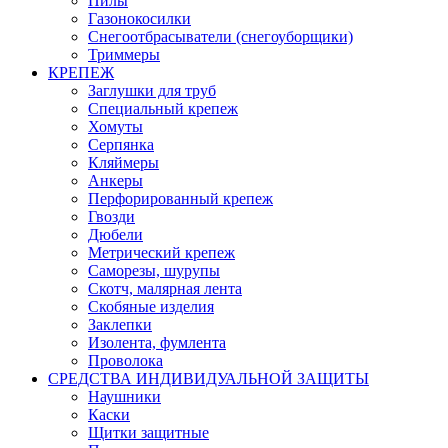
Пилы
Газонокосилки
Снегоотбрасыватели (снегоуборщики)
Триммеры
КРЕПЕЖ
Заглушки для труб
Специальный крепеж
Хомуты
Серпянка
Кляймеры
Анкеры
Перфорированный крепеж
Гвозди
Дюбели
Метрический крепеж
Саморезы, шурупы
Скотч, малярная лента
Скобяные изделия
Заклепки
Изолента, фумлента
Проволока
СРЕДСТВА ИНДИВИДУАЛЬНОЙ ЗАЩИТЫ
Наушники
Каски
Щитки защитные