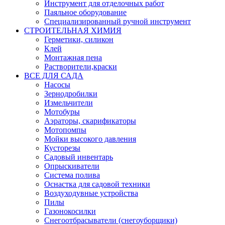
Инструмент для отделочных работ
Паяльное оборудование
Специализированный ручной инструмент
СТРОИТЕЛЬНАЯ ХИМИЯ
Герметики, силикон
Клей
Монтажная пена
Растворители,краски
ВСЕ ДЛЯ САДА
Насосы
Зернодробилки
Измельчители
Мотобуры
Аэраторы, скарификаторы
Мотопомпы
Мойки высокого давления
Кусторезы
Садовый инвентарь
Опрыскиватели
Система полива
Оснастка для садовой техники
Воздуходувные устройства
Пилы
Газонокосилки
Снегоотбрасыватели (снегоуборщики)