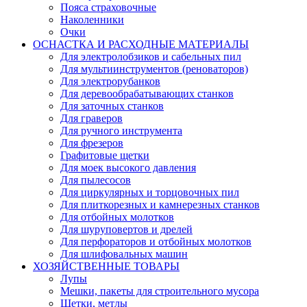
Пояса страховочные
Наколенники
Очки
ОСНАСТКА И РАСХОДНЫЕ МАТЕРИАЛЫ
Для электролобзиков и сабельных пил
Для мультиинструментов (реноваторов)
Для электрорубанков
Для деревообрабатывающих станков
Для заточных станков
Для граверов
Для ручного инструмента
Для фрезеров
Графитовые щетки
Для моек высокого давления
Для пылесосов
Для циркулярных и торцовочных пил
Для плиткорезных и камнерезных станков
Для отбойных молотков
Для шуруповертов и дрелей
Для перфораторов и отбойных молотков
Для шлифовальных машин
ХОЗЯЙСТВЕННЫЕ ТОВАРЫ
Лупы
Мешки, пакеты для строительного мусора
Щетки, метлы