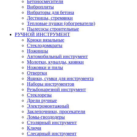
Бетоносмесители
Виброплиты
Вибраторы для бетона
Лестницы, стремянки
Тепловые пушки (обогреватели)
Пылесосы строительные
РУЧНОЙ ИНСТРУМЕНТ
Крюки вязальные
Стеклодомкраты
Ножницы
Автомобильный инструмент
Молотки, кувалды, киянки
Ножовки и пилы
Отвертки
Ящики, сумки для инструмента
Наборы инструментов
Резьбонарезной инструмент
Стеклорезы
Дрели ручные
Электромонтажный
Заклепочники, просекатели
Ломы-гвоздодеры
Столярный инструмент
Ключи
Слесарный инструмент