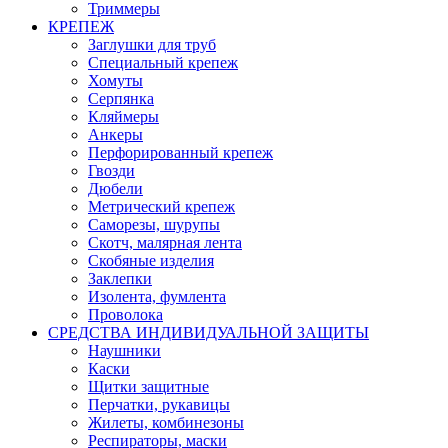
Триммеры
КРЕПЕЖ
Заглушки для труб
Специальный крепеж
Хомуты
Серпянка
Кляймеры
Анкеры
Перфорированный крепеж
Гвозди
Дюбели
Метрический крепеж
Саморезы, шурупы
Скотч, малярная лента
Скобяные изделия
Заклепки
Изолента, фумлента
Проволока
СРЕДСТВА ИНДИВИДУАЛЬНОЙ ЗАЩИТЫ
Наушники
Каски
Щитки защитные
Перчатки, рукавицы
Жилеты, комбинезоны
Респираторы, маски