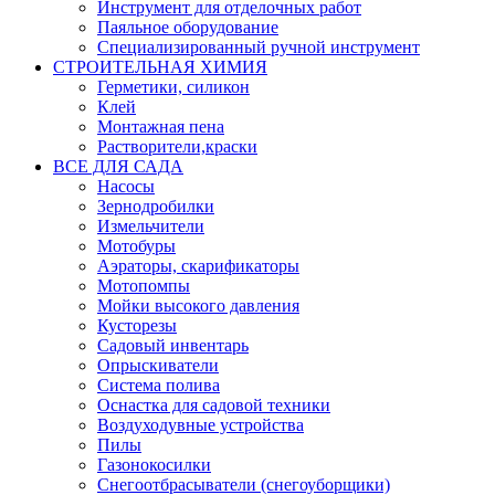
Инструмент для отделочных работ
Паяльное оборудование
Специализированный ручной инструмент
СТРОИТЕЛЬНАЯ ХИМИЯ
Герметики, силикон
Клей
Монтажная пена
Растворители,краски
ВСЕ ДЛЯ САДА
Насосы
Зернодробилки
Измельчители
Мотобуры
Аэраторы, скарификаторы
Мотопомпы
Мойки высокого давления
Кусторезы
Садовый инвентарь
Опрыскиватели
Система полива
Оснастка для садовой техники
Воздуходувные устройства
Пилы
Газонокосилки
Снегоотбрасыватели (снегоуборщики)