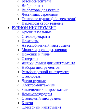
Бетоносмесители
Виброплиты
Вибраторы для бетона
Лестницы, стремянки
Тепловые пушки (обогреватели)
Пылесосы строительные
РУЧНОЙ ИНСТРУМЕНТ
Крюки вязальные
Стеклодомкраты
Ножницы
Автомобильный инструмент
Молотки, кувалды, киянки
Ножовки и пилы
Отвертки
Ящики, сумки для инструмента
Наборы инструментов
Резьбонарезной инструмент
Стеклорезы
Дрели ручные
Электромонтажный
Заклепочники, просекатели
Ломы-гвоздодеры
Столярный инструмент
Ключи
Слесарный инструмент