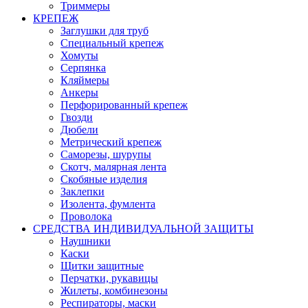
Триммеры
КРЕПЕЖ
Заглушки для труб
Специальный крепеж
Хомуты
Серпянка
Кляймеры
Анкеры
Перфорированный крепеж
Гвозди
Дюбели
Метрический крепеж
Саморезы, шурупы
Скотч, малярная лента
Скобяные изделия
Заклепки
Изолента, фумлента
Проволока
СРЕДСТВА ИНДИВИДУАЛЬНОЙ ЗАЩИТЫ
Наушники
Каски
Щитки защитные
Перчатки, рукавицы
Жилеты, комбинезоны
Респираторы, маски