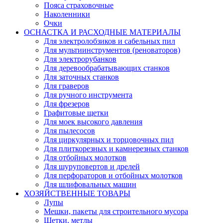
Пояса страховочные
Наколенники
Очки
ОСНАСТКА И РАСХОДНЫЕ МАТЕРИАЛЫ
Для электролобзиков и сабельных пил
Для мультиинструментов (реноваторов)
Для электрорубанков
Для деревообрабатывающих станков
Для заточных станков
Для граверов
Для ручного инструмента
Для фрезеров
Графитовые щетки
Для моек высокого давления
Для пылесосов
Для циркулярных и торцовочных пил
Для плиткорезных и камнерезных станков
Для отбойных молотков
Для шуруповертов и дрелей
Для перфораторов и отбойных молотков
Для шлифовальных машин
ХОЗЯЙСТВЕННЫЕ ТОВАРЫ
Лупы
Мешки, пакеты для строительного мусора
Щетки, метлы