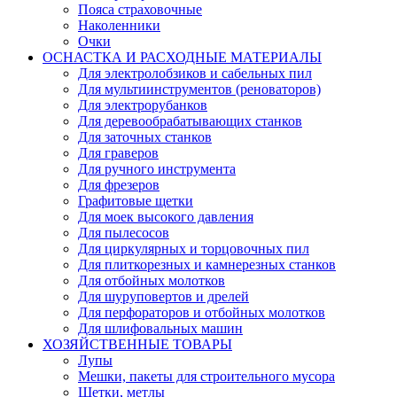
Пояса страховочные
Наколенники
Очки
ОСНАСТКА И РАСХОДНЫЕ МАТЕРИАЛЫ
Для электролобзиков и сабельных пил
Для мультиинструментов (реноваторов)
Для электрорубанков
Для деревообрабатывающих станков
Для заточных станков
Для граверов
Для ручного инструмента
Для фрезеров
Графитовые щетки
Для моек высокого давления
Для пылесосов
Для циркулярных и торцовочных пил
Для плиткорезных и камнерезных станков
Для отбойных молотков
Для шуруповертов и дрелей
Для перфораторов и отбойных молотков
Для шлифовальных машин
ХОЗЯЙСТВЕННЫЕ ТОВАРЫ
Лупы
Мешки, пакеты для строительного мусора
Щетки, метлы