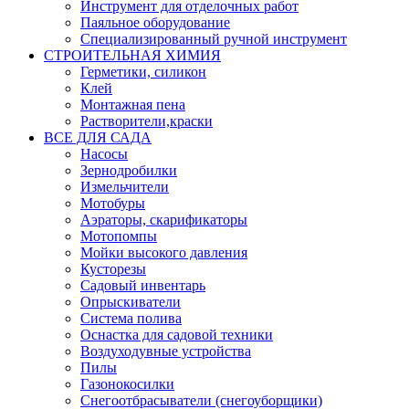
Инструмент для отделочных работ
Паяльное оборудование
Специализированный ручной инструмент
СТРОИТЕЛЬНАЯ ХИМИЯ
Герметики, силикон
Клей
Монтажная пена
Растворители,краски
ВСЕ ДЛЯ САДА
Насосы
Зернодробилки
Измельчители
Мотобуры
Аэраторы, скарификаторы
Мотопомпы
Мойки высокого давления
Кусторезы
Садовый инвентарь
Опрыскиватели
Система полива
Оснастка для садовой техники
Воздуходувные устройства
Пилы
Газонокосилки
Снегоотбрасыватели (снегоуборщики)