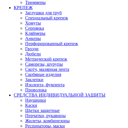
Триммеры
КРЕПЕЖ
Заглушки для труб
Специальный крепеж
Хомуты
Серпянка
Кляймеры
Анкеры
Перфорированный крепеж
Гвозди
Дюбели
Метрический крепеж
Саморезы, шурупы
Скотч, малярная лента
Скобяные изделия
Заклепки
Изолента, фумлента
Проволока
СРЕДСТВА ИНДИВИДУАЛЬНОЙ ЗАЩИТЫ
Наушники
Каски
Щитки защитные
Перчатки, рукавицы
Жилеты, комбинезоны
Респираторы, маски