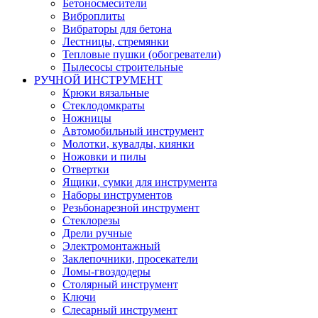
Бетоносмесители
Виброплиты
Вибраторы для бетона
Лестницы, стремянки
Тепловые пушки (обогреватели)
Пылесосы строительные
РУЧНОЙ ИНСТРУМЕНТ
Крюки вязальные
Стеклодомкраты
Ножницы
Автомобильный инструмент
Молотки, кувалды, киянки
Ножовки и пилы
Отвертки
Ящики, сумки для инструмента
Наборы инструментов
Резьбонарезной инструмент
Стеклорезы
Дрели ручные
Электромонтажный
Заклепочники, просекатели
Ломы-гвоздодеры
Столярный инструмент
Ключи
Слесарный инструмент