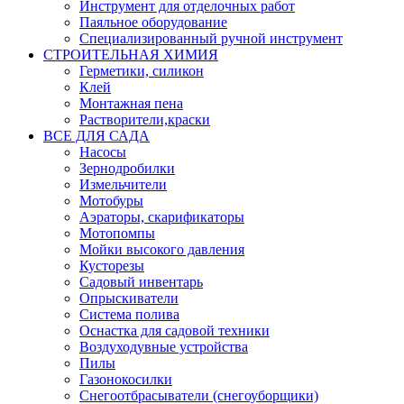
Инструмент для отделочных работ
Паяльное оборудование
Специализированный ручной инструмент
СТРОИТЕЛЬНАЯ ХИМИЯ
Герметики, силикон
Клей
Монтажная пена
Растворители,краски
ВСЕ ДЛЯ САДА
Насосы
Зернодробилки
Измельчители
Мотобуры
Аэраторы, скарификаторы
Мотопомпы
Мойки высокого давления
Кусторезы
Садовый инвентарь
Опрыскиватели
Система полива
Оснастка для садовой техники
Воздуходувные устройства
Пилы
Газонокосилки
Снегоотбрасыватели (снегоуборщики)