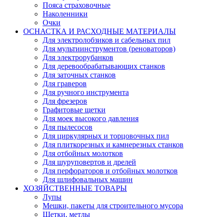
Пояса страховочные
Наколенники
Очки
ОСНАСТКА И РАСХОДНЫЕ МАТЕРИАЛЫ
Для электролобзиков и сабельных пил
Для мультиинструментов (реноваторов)
Для электрорубанков
Для деревообрабатывающих станков
Для заточных станков
Для граверов
Для ручного инструмента
Для фрезеров
Графитовые щетки
Для моек высокого давления
Для пылесосов
Для циркулярных и торцовочных пил
Для плиткорезных и камнерезных станков
Для отбойных молотков
Для шуруповертов и дрелей
Для перфораторов и отбойных молотков
Для шлифовальных машин
ХОЗЯЙСТВЕННЫЕ ТОВАРЫ
Лупы
Мешки, пакеты для строительного мусора
Щетки, метлы