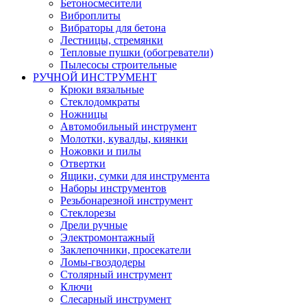
Бетоносмесители
Виброплиты
Вибраторы для бетона
Лестницы, стремянки
Тепловые пушки (обогреватели)
Пылесосы строительные
РУЧНОЙ ИНСТРУМЕНТ
Крюки вязальные
Стеклодомкраты
Ножницы
Автомобильный инструмент
Молотки, кувалды, киянки
Ножовки и пилы
Отвертки
Ящики, сумки для инструмента
Наборы инструментов
Резьбонарезной инструмент
Стеклорезы
Дрели ручные
Электромонтажный
Заклепочники, просекатели
Ломы-гвоздодеры
Столярный инструмент
Ключи
Слесарный инструмент