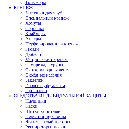
Триммеры
КРЕПЕЖ
Заглушки для труб
Специальный крепеж
Хомуты
Серпянка
Кляймеры
Анкеры
Перфорированный крепеж
Гвозди
Дюбели
Метрический крепеж
Саморезы, шурупы
Скотч, малярная лента
Скобяные изделия
Заклепки
Изолента, фумлента
Проволока
СРЕДСТВА ИНДИВИДУАЛЬНОЙ ЗАЩИТЫ
Наушники
Каски
Щитки защитные
Перчатки, рукавицы
Жилеты, комбинезоны
Респираторы, маски