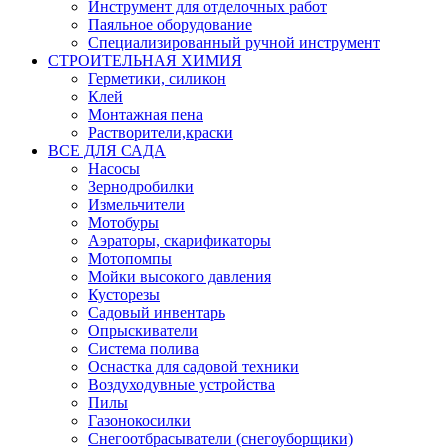
Инструмент для отделочных работ
Паяльное оборудование
Специализированный ручной инструмент
СТРОИТЕЛЬНАЯ ХИМИЯ
Герметики, силикон
Клей
Монтажная пена
Растворители,краски
ВСЕ ДЛЯ САДА
Насосы
Зернодробилки
Измельчители
Мотобуры
Аэраторы, скарификаторы
Мотопомпы
Мойки высокого давления
Кусторезы
Садовый инвентарь
Опрыскиватели
Система полива
Оснастка для садовой техники
Воздуходувные устройства
Пилы
Газонокосилки
Снегоотбрасыватели (снегоуборщики)