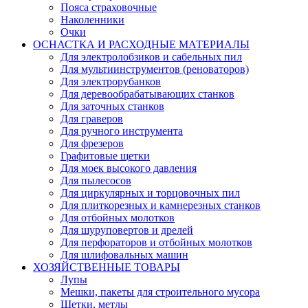
Пояса страховочные
Наколенники
Очки
ОСНАСТКА И РАСХОДНЫЕ МАТЕРИАЛЫ
Для электролобзиков и сабельных пил
Для мультиинструментов (реноваторов)
Для электрорубанков
Для деревообрабатывающих станков
Для заточных станков
Для граверов
Для ручного инструмента
Для фрезеров
Графитовые щетки
Для моек высокого давления
Для пылесосов
Для циркулярных и торцовочных пил
Для плиткорезных и камнерезных станков
Для отбойных молотков
Для шуруповертов и дрелей
Для перфораторов и отбойных молотков
Для шлифовальных машин
ХОЗЯЙСТВЕННЫЕ ТОВАРЫ
Лупы
Мешки, пакеты для строительного мусора
Щетки, метлы