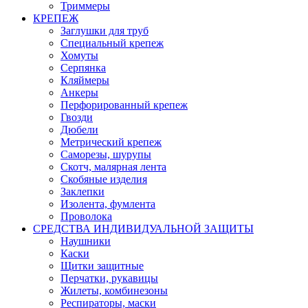
Триммеры
КРЕПЕЖ
Заглушки для труб
Специальный крепеж
Хомуты
Серпянка
Кляймеры
Анкеры
Перфорированный крепеж
Гвозди
Дюбели
Метрический крепеж
Саморезы, шурупы
Скотч, малярная лента
Скобяные изделия
Заклепки
Изолента, фумлента
Проволока
СРЕДСТВА ИНДИВИДУАЛЬНОЙ ЗАЩИТЫ
Наушники
Каски
Щитки защитные
Перчатки, рукавицы
Жилеты, комбинезоны
Респираторы, маски