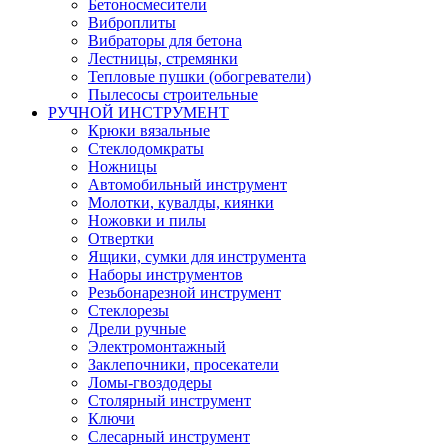
Бетоносмесители
Виброплиты
Вибраторы для бетона
Лестницы, стремянки
Тепловые пушки (обогреватели)
Пылесосы строительные
РУЧНОЙ ИНСТРУМЕНТ
Крюки вязальные
Стеклодомкраты
Ножницы
Автомобильный инструмент
Молотки, кувалды, киянки
Ножовки и пилы
Отвертки
Ящики, сумки для инструмента
Наборы инструментов
Резьбонарезной инструмент
Стеклорезы
Дрели ручные
Электромонтажный
Заклепочники, просекатели
Ломы-гвоздодеры
Столярный инструмент
Ключи
Слесарный инструмент