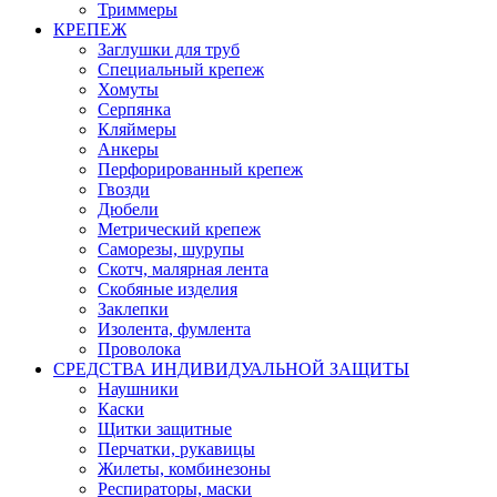
Триммеры
КРЕПЕЖ
Заглушки для труб
Специальный крепеж
Хомуты
Серпянка
Кляймеры
Анкеры
Перфорированный крепеж
Гвозди
Дюбели
Метрический крепеж
Саморезы, шурупы
Скотч, малярная лента
Скобяные изделия
Заклепки
Изолента, фумлента
Проволока
СРЕДСТВА ИНДИВИДУАЛЬНОЙ ЗАЩИТЫ
Наушники
Каски
Щитки защитные
Перчатки, рукавицы
Жилеты, комбинезоны
Респираторы, маски