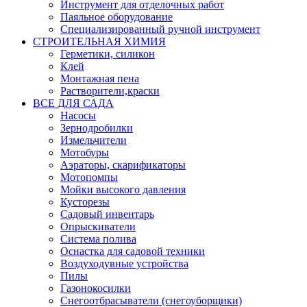
Инструмент для отделочных работ
Паяльное оборудование
Специализированный ручной инструмент
СТРОИТЕЛЬНАЯ ХИМИЯ
Герметики, силикон
Клей
Монтажная пена
Растворители,краски
ВСЕ ДЛЯ САДА
Насосы
Зернодробилки
Измельчители
Мотобуры
Аэраторы, скарификаторы
Мотопомпы
Мойки высокого давления
Кусторезы
Садовый инвентарь
Опрыскиватели
Система полива
Оснастка для садовой техники
Воздуходувные устройства
Пилы
Газонокосилки
Снегоотбрасыватели (снегоуборщики)