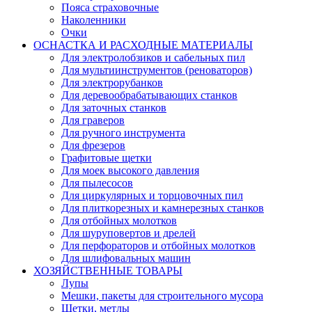
Пояса страховочные
Наколенники
Очки
ОСНАСТКА И РАСХОДНЫЕ МАТЕРИАЛЫ
Для электролобзиков и сабельных пил
Для мультиинструментов (реноваторов)
Для электрорубанков
Для деревообрабатывающих станков
Для заточных станков
Для граверов
Для ручного инструмента
Для фрезеров
Графитовые щетки
Для моек высокого давления
Для пылесосов
Для циркулярных и торцовочных пил
Для плиткорезных и камнерезных станков
Для отбойных молотков
Для шуруповертов и дрелей
Для перфораторов и отбойных молотков
Для шлифовальных машин
ХОЗЯЙСТВЕННЫЕ ТОВАРЫ
Лупы
Мешки, пакеты для строительного мусора
Щетки, метлы