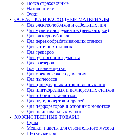
Пояса страховочные
Наколенники
Очки
ОСНАСТКА И РАСХОДНЫЕ МАТЕРИАЛЫ
Для электролобзиков и сабельных пил
Для мультиинструментов (реноваторов)
Для электрорубанков
Для деревообрабатывающих станков
Для заточных станков
Для граверов
Для ручного инструмента
Для фрезеров
Графитовые щетки
Для моек высокого давления
Для пылесосов
Для циркулярных и торцовочных пил
Для плиткорезных и камнерезных станков
Для отбойных молотков
Для шуруповертов и дрелей
Для перфораторов и отбойных молотков
Для шлифовальных машин
ХОЗЯЙСТВЕННЫЕ ТОВАРЫ
Лупы
Мешки, пакеты для строительного мусора
Щетки, метлы