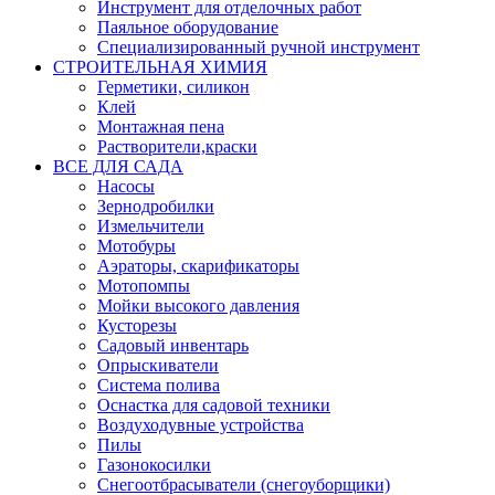
Инструмент для отделочных работ
Паяльное оборудование
Специализированный ручной инструмент
СТРОИТЕЛЬНАЯ ХИМИЯ
Герметики, силикон
Клей
Монтажная пена
Растворители,краски
ВСЕ ДЛЯ САДА
Насосы
Зернодробилки
Измельчители
Мотобуры
Аэраторы, скарификаторы
Мотопомпы
Мойки высокого давления
Кусторезы
Садовый инвентарь
Опрыскиватели
Система полива
Оснастка для садовой техники
Воздуходувные устройства
Пилы
Газонокосилки
Снегоотбрасыватели (снегоуборщики)