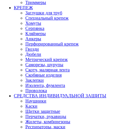
Триммеры
КРЕПЕЖ
Заглушки для труб
Специальный крепеж
Хомуты
Серпянка
Кляймеры
Анкеры
Перфорированный крепеж
Гвозди
Дюбели
Метрический крепеж
Саморезы, шурупы
Скотч, малярная лента
Скобяные изделия
Заклепки
Изолента, фумлента
Проволока
СРЕДСТВА ИНДИВИДУАЛЬНОЙ ЗАЩИТЫ
Наушники
Каски
Щитки защитные
Перчатки, рукавицы
Жилеты, комбинезоны
Респираторы, маски