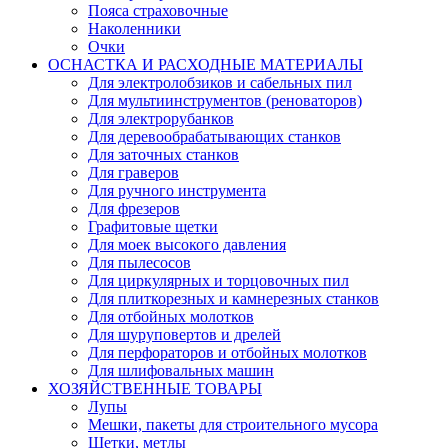
Пояса страховочные
Наколенники
Очки
ОСНАСТКА И РАСХОДНЫЕ МАТЕРИАЛЫ
Для электролобзиков и сабельных пил
Для мультиинструментов (реноваторов)
Для электрорубанков
Для деревообрабатывающих станков
Для заточных станков
Для граверов
Для ручного инструмента
Для фрезеров
Графитовые щетки
Для моек высокого давления
Для пылесосов
Для циркулярных и торцовочных пил
Для плиткорезных и камнерезных станков
Для отбойных молотков
Для шуруповертов и дрелей
Для перфораторов и отбойных молотков
Для шлифовальных машин
ХОЗЯЙСТВЕННЫЕ ТОВАРЫ
Лупы
Мешки, пакеты для строительного мусора
Щетки, метлы