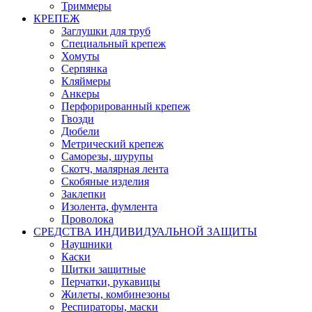
Триммеры
КРЕПЕЖ
Заглушки для труб
Специальный крепеж
Хомуты
Серпянка
Кляймеры
Анкеры
Перфорированный крепеж
Гвозди
Дюбели
Метрический крепеж
Саморезы, шурупы
Скотч, малярная лента
Скобяные изделия
Заклепки
Изолента, фумлента
Проволока
СРЕДСТВА ИНДИВИДУАЛЬНОЙ ЗАЩИТЫ
Наушники
Каски
Щитки защитные
Перчатки, рукавицы
Жилеты, комбинезоны
Респираторы, маски