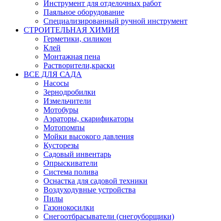
Инструмент для отделочных работ
Паяльное оборудование
Специализированный ручной инструмент
СТРОИТЕЛЬНАЯ ХИМИЯ
Герметики, силикон
Клей
Монтажная пена
Растворители,краски
ВСЕ ДЛЯ САДА
Насосы
Зернодробилки
Измельчители
Мотобуры
Аэраторы, скарификаторы
Мотопомпы
Мойки высокого давления
Кусторезы
Садовый инвентарь
Опрыскиватели
Система полива
Оснастка для садовой техники
Воздуходувные устройства
Пилы
Газонокосилки
Снегоотбрасыватели (снегоуборщики)