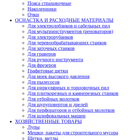
Пояса страховочные
Наколенники
Очки
ОСНАСТКА И РАСХОДНЫЕ МАТЕРИАЛЫ
Для электролобзиков и сабельных пил
Для мультиинструментов (реноваторов)
Для электрорубанков
Для деревообрабатывающих станков
Для заточных станков
Для граверов
Для ручного инструмента
Для фрезеров
Графитовые щетки
Для моек высокого давления
Для пылесосов
Для циркулярных и торцовочных пил
Для плиткорезных и камнерезных станков
Для отбойных молотков
Для шуруповертов и дрелей
Для перфораторов и отбойных молотков
Для шлифовальных машин
ХОЗЯЙСТВЕННЫЕ ТОВАРЫ
Лупы
Мешки, пакеты для строительного мусора
Щетки, метлы