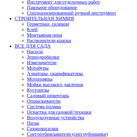
Инструмент для отделочных работ
Паяльное оборудование
Специализированный ручной инструмент
СТРОИТЕЛЬНАЯ ХИМИЯ
Герметики, силикон
Клей
Монтажная пена
Растворители,краски
ВСЕ ДЛЯ САДА
Насосы
Зернодробилки
Измельчители
Мотобуры
Аэраторы, скарификаторы
Мотопомпы
Мойки высокого давления
Кусторезы
Садовый инвентарь
Опрыскиватели
Система полива
Оснастка для садовой техники
Воздуходувные устройства
Пилы
Газонокосилки
Снегоотбрасыватели (снегоуборщики)