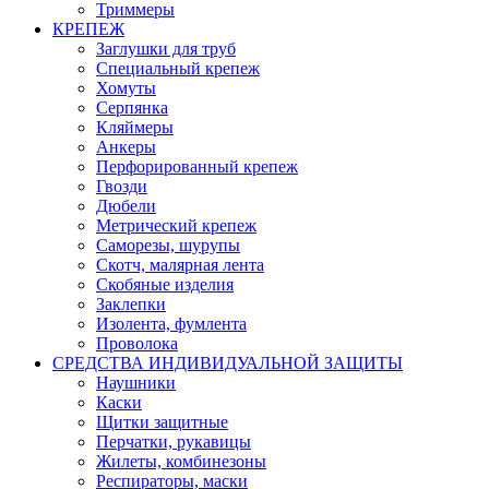
Триммеры
КРЕПЕЖ
Заглушки для труб
Специальный крепеж
Хомуты
Серпянка
Кляймеры
Анкеры
Перфорированный крепеж
Гвозди
Дюбели
Метрический крепеж
Саморезы, шурупы
Скотч, малярная лента
Скобяные изделия
Заклепки
Изолента, фумлента
Проволока
СРЕДСТВА ИНДИВИДУАЛЬНОЙ ЗАЩИТЫ
Наушники
Каски
Щитки защитные
Перчатки, рукавицы
Жилеты, комбинезоны
Респираторы, маски