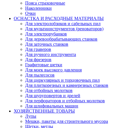
Пояса страховочные
Наколенники
Очки
ОСНАСТКА И РАСХОДНЫЕ МАТЕРИАЛЫ
Для электролобзиков и сабельных пил
Для мультиинструментов (реноваторов)
Для электрорубанков
Для деревообрабатывающих станков
Для заточных станков
Для граверов
Для ручного инструмента
Для фрезеров
Графитовые щетки
Для моек высокого давления
Для пылесосов
Для циркулярных и торцовочных пил
Для плиткорезных и камнерезных станков
Для отбойных молотков
Для шуруповертов и дрелей
Для перфораторов и отбойных молотков
Для шлифовальных машин
ХОЗЯЙСТВЕННЫЕ ТОВАРЫ
Лупы
Мешки, пакеты для строительного мусора
Щетки, метлы