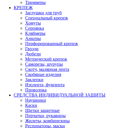
Триммеры
КРЕПЕЖ
Заглушки для труб
Специальный крепеж
Хомуты
Серпянка
Кляймеры
Анкеры
Перфорированный крепеж
Гвозди
Дюбели
Метрический крепеж
Саморезы, шурупы
Скотч, малярная лента
Скобяные изделия
Заклепки
Изолента, фумлента
Проволока
СРЕДСТВА ИНДИВИДУАЛЬНОЙ ЗАЩИТЫ
Наушники
Каски
Щитки защитные
Перчатки, рукавицы
Жилеты, комбинезоны
Респираторы, маски