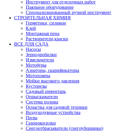
Инструмент для отделочных работ
Паяльное оборудование
Специализированный ручной инструмент
СТРОИТЕЛЬНАЯ ХИМИЯ
Герметики, силикон
Клей
Монтажная пена
Растворители,краски
ВСЕ ДЛЯ САДА
Насосы
Зернодробилки
Измельчители
Мотобуры
Аэраторы, скарификаторы
Мотопомпы
Мойки высокого давления
Кусторезы
Садовый инвентарь
Опрыскиватели
Система полива
Оснастка для садовой техники
Воздуходувные устройства
Пилы
Газонокосилки
Снегоотбрасыватели (снегоуборщики)