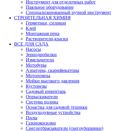
Инструмент для отделочных работ
Паяльное оборудование
Специализированный ручной инструмент
СТРОИТЕЛЬНАЯ ХИМИЯ
Герметики, силикон
Клей
Монтажная пена
Растворители,краски
ВСЕ ДЛЯ САДА
Насосы
Зернодробилки
Измельчители
Мотобуры
Аэраторы, скарификаторы
Мотопомпы
Мойки высокого давления
Кусторезы
Садовый инвентарь
Опрыскиватели
Система полива
Оснастка для садовой техники
Воздуходувные устройства
Пилы
Газонокосилки
Снегоотбрасыватели (снегоуборщики)