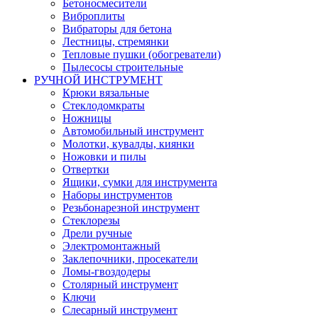
Бетоносмесители
Виброплиты
Вибраторы для бетона
Лестницы, стремянки
Тепловые пушки (обогреватели)
Пылесосы строительные
РУЧНОЙ ИНСТРУМЕНТ
Крюки вязальные
Стеклодомкраты
Ножницы
Автомобильный инструмент
Молотки, кувалды, киянки
Ножовки и пилы
Отвертки
Ящики, сумки для инструмента
Наборы инструментов
Резьбонарезной инструмент
Стеклорезы
Дрели ручные
Электромонтажный
Заклепочники, просекатели
Ломы-гвоздодеры
Столярный инструмент
Ключи
Слесарный инструмент