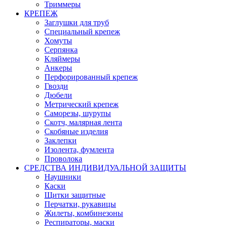
Триммеры
КРЕПЕЖ
Заглушки для труб
Специальный крепеж
Хомуты
Серпянка
Кляймеры
Анкеры
Перфорированный крепеж
Гвозди
Дюбели
Метрический крепеж
Саморезы, шурупы
Скотч, малярная лента
Скобяные изделия
Заклепки
Изолента, фумлента
Проволока
СРЕДСТВА ИНДИВИДУАЛЬНОЙ ЗАЩИТЫ
Наушники
Каски
Щитки защитные
Перчатки, рукавицы
Жилеты, комбинезоны
Респираторы, маски