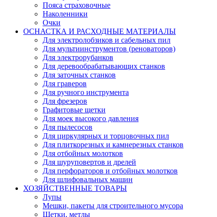
Пояса страховочные
Наколенники
Очки
ОСНАСТКА И РАСХОДНЫЕ МАТЕРИАЛЫ
Для электролобзиков и сабельных пил
Для мультиинструментов (реноваторов)
Для электрорубанков
Для деревообрабатывающих станков
Для заточных станков
Для граверов
Для ручного инструмента
Для фрезеров
Графитовые щетки
Для моек высокого давления
Для пылесосов
Для циркулярных и торцовочных пил
Для плиткорезных и камнерезных станков
Для отбойных молотков
Для шуруповертов и дрелей
Для перфораторов и отбойных молотков
Для шлифовальных машин
ХОЗЯЙСТВЕННЫЕ ТОВАРЫ
Лупы
Мешки, пакеты для строительного мусора
Щетки, метлы