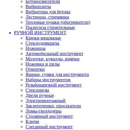
Бетоносмесители
Виброплиты
Вибраторы для бетона
Лестницы, стремянки
Тепловые пушки (обогреватели)
Пылесосы строительные
РУЧНОЙ ИНСТРУМЕНТ
Крюки вязальные
Стеклодомкраты
Ножницы
Автомобильный инструмент
Молотки, кувалды, киянки
Ножовки и пилы
Отвертки
Ящики, сумки для инструмента
Наборы инструментов
Резьбонарезной инструмент
Стеклорезы
Дрели ручные
Электромонтажный
Заклепочники, просекатели
Ломы-гвоздодеры
Столярный инструмент
Ключи
Слесарный инструмент