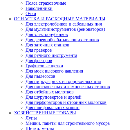
Пояса страховочные
Наколенники
Очки
ОСНАСТКА И РАСХОДНЫЕ МАТЕРИАЛЫ
Для электролобзиков и сабельных пил
Для мультиинструментов (реноваторов)
Для электрорубанков
Для деревообрабатывающих станков
Для заточных станков
Для граверов
Для ручного инструмента
Для фрезеров
Графитовые щетки
Для моек высокого давления
Для пылесосов
Для циркулярных и торцовочных пил
Для плиткорезных и камнерезных станков
Для отбойных молотков
Для шуруповертов и дрелей
Для перфораторов и отбойных молотков
Для шлифовальных машин
ХОЗЯЙСТВЕННЫЕ ТОВАРЫ
Лупы
Мешки, пакеты для строительного мусора
Щетки, метлы