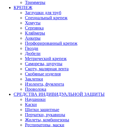
Триммеры
КРЕПЕЖ
Заглушки для труб
Специальный крепеж
Хомуты
Серпянка
Кляймеры
Анкеры
Перфорированный крепеж
Гвозди
Дюбели
Метрический крепеж
Саморезы, шурупы
Скотч, малярная лента
Скобяные изделия
Заклепки
Изолента, фумлента
Проволока
СРЕДСТВА ИНДИВИДУАЛЬНОЙ ЗАЩИТЫ
Наушники
Каски
Щитки защитные
Перчатки, рукавицы
Жилеты, комбинезоны
Респираторы, маски