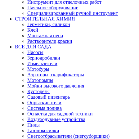
Инструмент для отделочных работ
Паяльное оборудование
Специализированный ручной инструмент
СТРОИТЕЛЬНАЯ ХИМИЯ
Герметики, силикон
Клей
Монтажная пена
Растворители,краски
ВСЕ ДЛЯ САДА
Насосы
Зернодробилки
Измельчители
Мотобуры
Аэраторы, скарификаторы
Мотопомпы
Мойки высокого давления
Кусторезы
Садовый инвентарь
Опрыскиватели
Система полива
Оснастка для садовой техники
Воздуходувные устройства
Пилы
Газонокосилки
Снегоотбрасыватели (снегоуборщики)