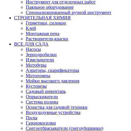
Инструмент для отделочных работ
Паяльное оборудование
Специализированный ручной инструмент
СТРОИТЕЛЬНАЯ ХИМИЯ
Герметики, силикон
Клей
Монтажная пена
Растворители,краски
ВСЕ ДЛЯ САДА
Насосы
Зернодробилки
Измельчители
Мотобуры
Аэраторы, скарификаторы
Мотопомпы
Мойки высокого давления
Кусторезы
Садовый инвентарь
Опрыскиватели
Система полива
Оснастка для садовой техники
Воздуходувные устройства
Пилы
Газонокосилки
Снегоотбрасыватели (снегоуборщики)