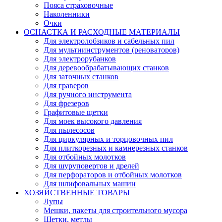
Пояса страховочные
Наколенники
Очки
ОСНАСТКА И РАСХОДНЫЕ МАТЕРИАЛЫ
Для электролобзиков и сабельных пил
Для мультиинструментов (реноваторов)
Для электрорубанков
Для деревообрабатывающих станков
Для заточных станков
Для граверов
Для ручного инструмента
Для фрезеров
Графитовые щетки
Для моек высокого давления
Для пылесосов
Для циркулярных и торцовочных пил
Для плиткорезных и камнерезных станков
Для отбойных молотков
Для шуруповертов и дрелей
Для перфораторов и отбойных молотков
Для шлифовальных машин
ХОЗЯЙСТВЕННЫЕ ТОВАРЫ
Лупы
Мешки, пакеты для строительного мусора
Щетки, метлы