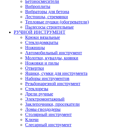
Бетоносмесители
Виброплиты
Вибраторы для бетона
Лестницы, стремянки
Тепловые пушки (обогреватели)
Пылесосы строительные
РУЧНОЙ ИНСТРУМЕНТ
Крюки вязальные
Стеклодомкраты
Ножницы
Автомобильный инструмент
Молотки, кувалды, киянки
Ножовки и пилы
Отвертки
Ящики, сумки для инструмента
Наборы инструментов
Резьбонарезной инструмент
Стеклорезы
Дрели ручные
Электромонтажный
Заклепочники, просекатели
Ломы-гвоздодеры
Столярный инструмент
Ключи
Слесарный инструмент