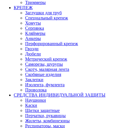
Триммеры
КРЕПЕЖ
Заглушки для труб
Специальный крепеж
Хомуты
Серпянка
Кляймеры
Анкеры
Перфорированный крепеж
Гвозди
Дюбели
Метрический крепеж
Саморезы, шурупы
Скотч, малярная лента
Скобяные изделия
Заклепки
Изолента, фумлента
Проволока
СРЕДСТВА ИНДИВИДУАЛЬНОЙ ЗАЩИТЫ
Наушники
Каски
Щитки защитные
Перчатки, рукавицы
Жилеты, комбинезоны
Респираторы, маски