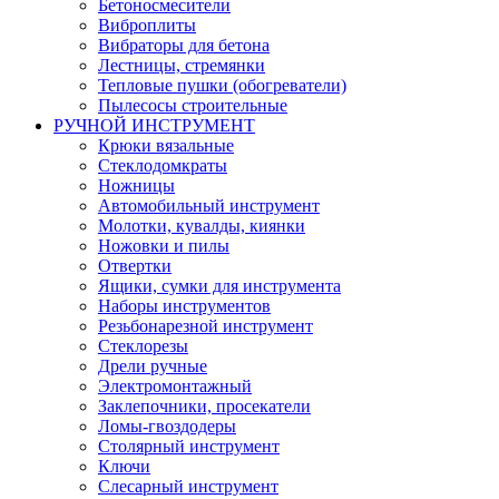
Бетоносмесители
Виброплиты
Вибраторы для бетона
Лестницы, стремянки
Тепловые пушки (обогреватели)
Пылесосы строительные
РУЧНОЙ ИНСТРУМЕНТ
Крюки вязальные
Стеклодомкраты
Ножницы
Автомобильный инструмент
Молотки, кувалды, киянки
Ножовки и пилы
Отвертки
Ящики, сумки для инструмента
Наборы инструментов
Резьбонарезной инструмент
Стеклорезы
Дрели ручные
Электромонтажный
Заклепочники, просекатели
Ломы-гвоздодеры
Столярный инструмент
Ключи
Слесарный инструмент