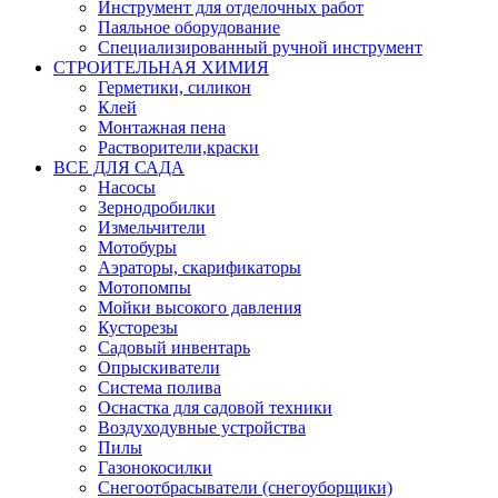
Инструмент для отделочных работ
Паяльное оборудование
Специализированный ручной инструмент
СТРОИТЕЛЬНАЯ ХИМИЯ
Герметики, силикон
Клей
Монтажная пена
Растворители,краски
ВСЕ ДЛЯ САДА
Насосы
Зернодробилки
Измельчители
Мотобуры
Аэраторы, скарификаторы
Мотопомпы
Мойки высокого давления
Кусторезы
Садовый инвентарь
Опрыскиватели
Система полива
Оснастка для садовой техники
Воздуходувные устройства
Пилы
Газонокосилки
Снегоотбрасыватели (снегоуборщики)