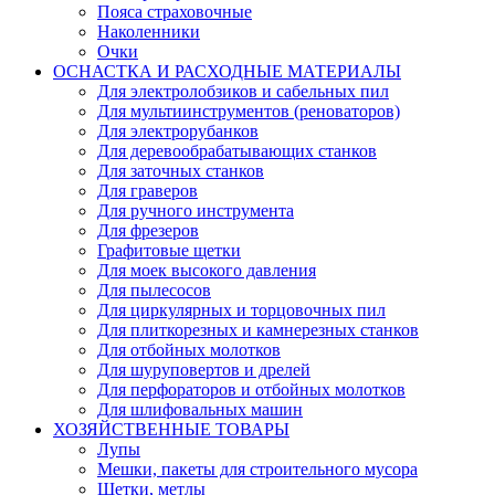
Пояса страховочные
Наколенники
Очки
ОСНАСТКА И РАСХОДНЫЕ МАТЕРИАЛЫ
Для электролобзиков и сабельных пил
Для мультиинструментов (реноваторов)
Для электрорубанков
Для деревообрабатывающих станков
Для заточных станков
Для граверов
Для ручного инструмента
Для фрезеров
Графитовые щетки
Для моек высокого давления
Для пылесосов
Для циркулярных и торцовочных пил
Для плиткорезных и камнерезных станков
Для отбойных молотков
Для шуруповертов и дрелей
Для перфораторов и отбойных молотков
Для шлифовальных машин
ХОЗЯЙСТВЕННЫЕ ТОВАРЫ
Лупы
Мешки, пакеты для строительного мусора
Щетки, метлы