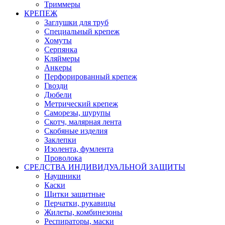
Триммеры
КРЕПЕЖ
Заглушки для труб
Специальный крепеж
Хомуты
Серпянка
Кляймеры
Анкеры
Перфорированный крепеж
Гвозди
Дюбели
Метрический крепеж
Саморезы, шурупы
Скотч, малярная лента
Скобяные изделия
Заклепки
Изолента, фумлента
Проволока
СРЕДСТВА ИНДИВИДУАЛЬНОЙ ЗАЩИТЫ
Наушники
Каски
Щитки защитные
Перчатки, рукавицы
Жилеты, комбинезоны
Респираторы, маски