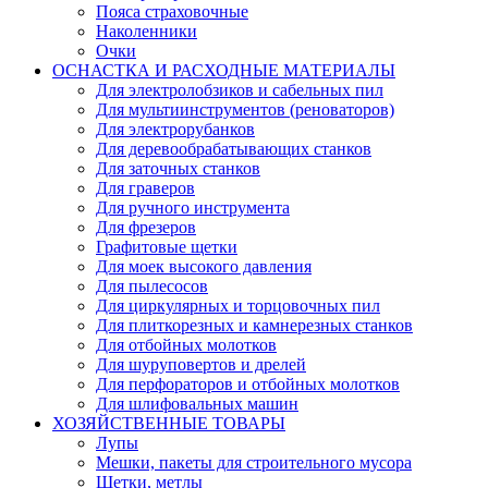
Пояса страховочные
Наколенники
Очки
ОСНАСТКА И РАСХОДНЫЕ МАТЕРИАЛЫ
Для электролобзиков и сабельных пил
Для мультиинструментов (реноваторов)
Для электрорубанков
Для деревообрабатывающих станков
Для заточных станков
Для граверов
Для ручного инструмента
Для фрезеров
Графитовые щетки
Для моек высокого давления
Для пылесосов
Для циркулярных и торцовочных пил
Для плиткорезных и камнерезных станков
Для отбойных молотков
Для шуруповертов и дрелей
Для перфораторов и отбойных молотков
Для шлифовальных машин
ХОЗЯЙСТВЕННЫЕ ТОВАРЫ
Лупы
Мешки, пакеты для строительного мусора
Щетки, метлы