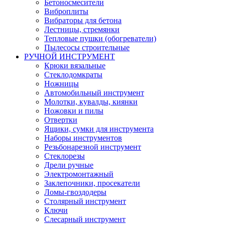
Бетоносмесители
Виброплиты
Вибраторы для бетона
Лестницы, стремянки
Тепловые пушки (обогреватели)
Пылесосы строительные
РУЧНОЙ ИНСТРУМЕНТ
Крюки вязальные
Стеклодомкраты
Ножницы
Автомобильный инструмент
Молотки, кувалды, киянки
Ножовки и пилы
Отвертки
Ящики, сумки для инструмента
Наборы инструментов
Резьбонарезной инструмент
Стеклорезы
Дрели ручные
Электромонтажный
Заклепочники, просекатели
Ломы-гвоздодеры
Столярный инструмент
Ключи
Слесарный инструмент