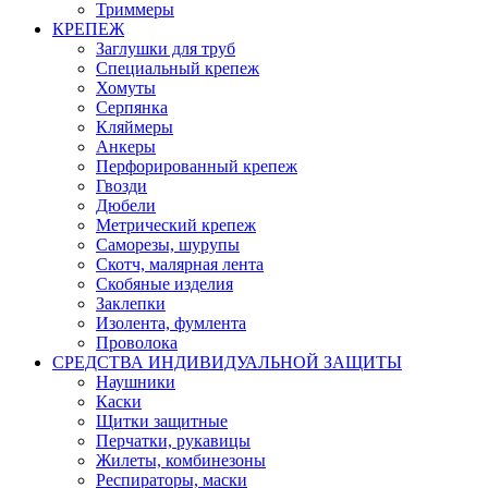
Триммеры
КРЕПЕЖ
Заглушки для труб
Специальный крепеж
Хомуты
Серпянка
Кляймеры
Анкеры
Перфорированный крепеж
Гвозди
Дюбели
Метрический крепеж
Саморезы, шурупы
Скотч, малярная лента
Скобяные изделия
Заклепки
Изолента, фумлента
Проволока
СРЕДСТВА ИНДИВИДУАЛЬНОЙ ЗАЩИТЫ
Наушники
Каски
Щитки защитные
Перчатки, рукавицы
Жилеты, комбинезоны
Респираторы, маски