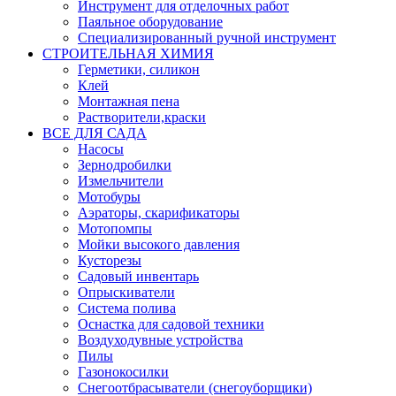
Инструмент для отделочных работ
Паяльное оборудование
Специализированный ручной инструмент
СТРОИТЕЛЬНАЯ ХИМИЯ
Герметики, силикон
Клей
Монтажная пена
Растворители,краски
ВСЕ ДЛЯ САДА
Насосы
Зернодробилки
Измельчители
Мотобуры
Аэраторы, скарификаторы
Мотопомпы
Мойки высокого давления
Кусторезы
Садовый инвентарь
Опрыскиватели
Система полива
Оснастка для садовой техники
Воздуходувные устройства
Пилы
Газонокосилки
Снегоотбрасыватели (снегоуборщики)