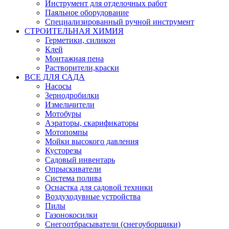
Инструмент для отделочных работ
Паяльное оборудование
Специализированный ручной инструмент
СТРОИТЕЛЬНАЯ ХИМИЯ
Герметики, силикон
Клей
Монтажная пена
Растворители,краски
ВСЕ ДЛЯ САДА
Насосы
Зернодробилки
Измельчители
Мотобуры
Аэраторы, скарификаторы
Мотопомпы
Мойки высокого давления
Кусторезы
Садовый инвентарь
Опрыскиватели
Система полива
Оснастка для садовой техники
Воздуходувные устройства
Пилы
Газонокосилки
Снегоотбрасыватели (снегоуборщики)