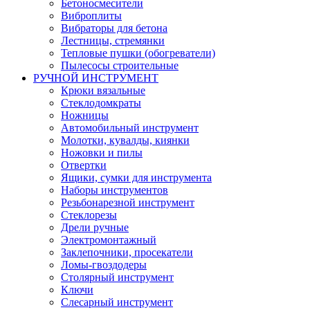
Бетоносмесители
Виброплиты
Вибраторы для бетона
Лестницы, стремянки
Тепловые пушки (обогреватели)
Пылесосы строительные
РУЧНОЙ ИНСТРУМЕНТ
Крюки вязальные
Стеклодомкраты
Ножницы
Автомобильный инструмент
Молотки, кувалды, киянки
Ножовки и пилы
Отвертки
Ящики, сумки для инструмента
Наборы инструментов
Резьбонарезной инструмент
Стеклорезы
Дрели ручные
Электромонтажный
Заклепочники, просекатели
Ломы-гвоздодеры
Столярный инструмент
Ключи
Слесарный инструмент