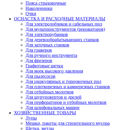
Пояса страховочные
Наколенники
Очки
ОСНАСТКА И РАСХОДНЫЕ МАТЕРИАЛЫ
Для электролобзиков и сабельных пил
Для мультиинструментов (реноваторов)
Для электрорубанков
Для деревообрабатывающих станков
Для заточных станков
Для граверов
Для ручного инструмента
Для фрезеров
Графитовые щетки
Для моек высокого давления
Для пылесосов
Для циркулярных и торцовочных пил
Для плиткорезных и камнерезных станков
Для отбойных молотков
Для шуруповертов и дрелей
Для перфораторов и отбойных молотков
Для шлифовальных машин
ХОЗЯЙСТВЕННЫЕ ТОВАРЫ
Лупы
Мешки, пакеты для строительного мусора
Щетки, метлы