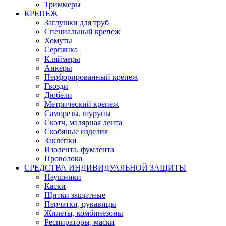
Триммеры
КРЕПЕЖ
Заглушки для труб
Специальный крепеж
Хомуты
Серпянка
Кляймеры
Анкеры
Перфорированный крепеж
Гвозди
Дюбели
Метрический крепеж
Саморезы, шурупы
Скотч, малярная лента
Скобяные изделия
Заклепки
Изолента, фумлента
Проволока
СРЕДСТВА ИНДИВИДУАЛЬНОЙ ЗАЩИТЫ
Наушники
Каски
Щитки защитные
Перчатки, рукавицы
Жилеты, комбинезоны
Респираторы, маски