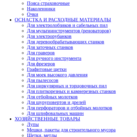
Пояса страховочные
Наколенники
Очки
ОСНАСТКА И РАСХОДНЫЕ МАТЕРИАЛЫ
Для электролобзиков и сабельных пил
Для мультиинструментов (реноваторов)
Для электрорубанков
Для деревообрабатывающих станков
Для заточных станков
Для граверов
Для ручного инструмента
Для фрезеров
Графитовые щетки
Для моек высокого давления
Для пылесосов
Для циркулярных и торцовочных пил
Для плиткорезных и камнерезных станков
Для отбойных молотков
Для шуруповертов и дрелей
Для перфораторов и отбойных молотков
Для шлифовальных машин
ХОЗЯЙСТВЕННЫЕ ТОВАРЫ
Лупы
Мешки, пакеты для строительного мусора
Щетки, метлы