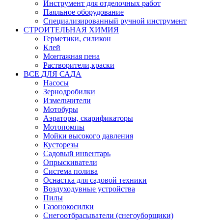
Инструмент для отделочных работ
Паяльное оборудование
Специализированный ручной инструмент
СТРОИТЕЛЬНАЯ ХИМИЯ
Герметики, силикон
Клей
Монтажная пена
Растворители,краски
ВСЕ ДЛЯ САДА
Насосы
Зернодробилки
Измельчители
Мотобуры
Аэраторы, скарификаторы
Мотопомпы
Мойки высокого давления
Кусторезы
Садовый инвентарь
Опрыскиватели
Система полива
Оснастка для садовой техники
Воздуходувные устройства
Пилы
Газонокосилки
Снегоотбрасыватели (снегоуборщики)