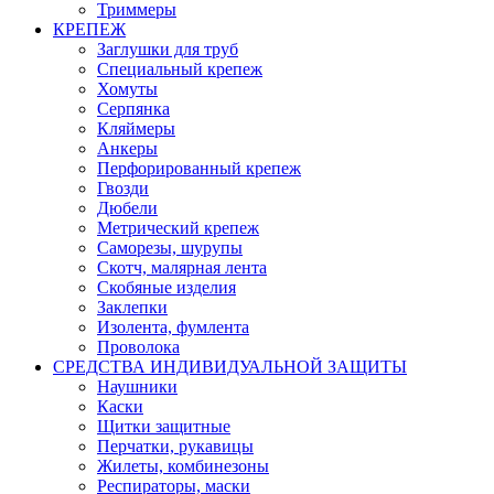
Триммеры
КРЕПЕЖ
Заглушки для труб
Специальный крепеж
Хомуты
Серпянка
Кляймеры
Анкеры
Перфорированный крепеж
Гвозди
Дюбели
Метрический крепеж
Саморезы, шурупы
Скотч, малярная лента
Скобяные изделия
Заклепки
Изолента, фумлента
Проволока
СРЕДСТВА ИНДИВИДУАЛЬНОЙ ЗАЩИТЫ
Наушники
Каски
Щитки защитные
Перчатки, рукавицы
Жилеты, комбинезоны
Респираторы, маски