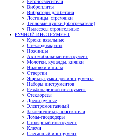
Бетоносмесители
Виброплиты
Вибраторы для бетона
Лестницы, стремянки
Тепловые пушки (обогреватели)
Пылесосы строительные
РУЧНОЙ ИНСТРУМЕНТ
Крюки вязальные
Стеклодомкраты
Ножницы
Автомобильный инструмент
Молотки, кувалды, киянки
Ножовки и пилы
Отвертки
Ящики, сумки для инструмента
Наборы инструментов
Резьбонарезной инструмент
Стеклорезы
Дрели ручные
Электромонтажный
Заклепочники, просекатели
Ломы-гвоздодеры
Столярный инструмент
Ключи
Слесарный инструмент