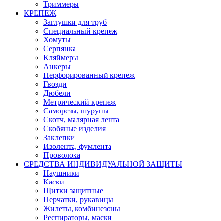
Триммеры
КРЕПЕЖ
Заглушки для труб
Специальный крепеж
Хомуты
Серпянка
Кляймеры
Анкеры
Перфорированный крепеж
Гвозди
Дюбели
Метрический крепеж
Саморезы, шурупы
Скотч, малярная лента
Скобяные изделия
Заклепки
Изолента, фумлента
Проволока
СРЕДСТВА ИНДИВИДУАЛЬНОЙ ЗАЩИТЫ
Наушники
Каски
Щитки защитные
Перчатки, рукавицы
Жилеты, комбинезоны
Респираторы, маски