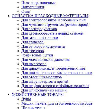
Пояса страховочные
Наколенники
Очки
ОСНАСТКА И РАСХОДНЫЕ МАТЕРИАЛЫ
Для электролобзиков и сабельных пил
Для мультиинструментов (реноваторов)
Для электрорубанков
Для деревообрабатывающих станков
Для заточных станков
Для граверов
Для ручного инструмента
Для фрезеров
Графитовые щетки
Для моек высокого давления
Для пылесосов
Для циркулярных и торцовочных пил
Для плиткорезных и камнерезных станков
Для отбойных молотков
Для шуруповертов и дрелей
Для перфораторов и отбойных молотков
Для шлифовальных машин
ХОЗЯЙСТВЕННЫЕ ТОВАРЫ
Лупы
Мешки, пакеты для строительного мусора
Щетки, метлы