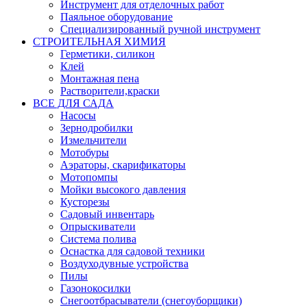
Инструмент для отделочных работ
Паяльное оборудование
Специализированный ручной инструмент
СТРОИТЕЛЬНАЯ ХИМИЯ
Герметики, силикон
Клей
Монтажная пена
Растворители,краски
ВСЕ ДЛЯ САДА
Насосы
Зернодробилки
Измельчители
Мотобуры
Аэраторы, скарификаторы
Мотопомпы
Мойки высокого давления
Кусторезы
Садовый инвентарь
Опрыскиватели
Система полива
Оснастка для садовой техники
Воздуходувные устройства
Пилы
Газонокосилки
Снегоотбрасыватели (снегоуборщики)