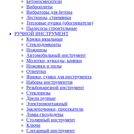
Бетоносмесители
Виброплиты
Вибраторы для бетона
Лестницы, стремянки
Тепловые пушки (обогреватели)
Пылесосы строительные
РУЧНОЙ ИНСТРУМЕНТ
Крюки вязальные
Стеклодомкраты
Ножницы
Автомобильный инструмент
Молотки, кувалды, киянки
Ножовки и пилы
Отвертки
Ящики, сумки для инструмента
Наборы инструментов
Резьбонарезной инструмент
Стеклорезы
Дрели ручные
Электромонтажный
Заклепочники, просекатели
Ломы-гвоздодеры
Столярный инструмент
Ключи
Слесарный инструмент