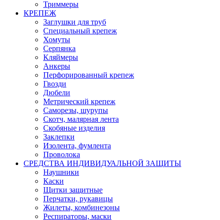
Триммеры
КРЕПЕЖ
Заглушки для труб
Специальный крепеж
Хомуты
Серпянка
Кляймеры
Анкеры
Перфорированный крепеж
Гвозди
Дюбели
Метрический крепеж
Саморезы, шурупы
Скотч, малярная лента
Скобяные изделия
Заклепки
Изолента, фумлента
Проволока
СРЕДСТВА ИНДИВИДУАЛЬНОЙ ЗАЩИТЫ
Наушники
Каски
Щитки защитные
Перчатки, рукавицы
Жилеты, комбинезоны
Респираторы, маски