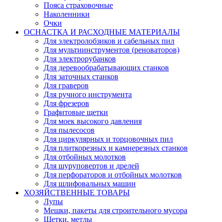
Пояса страховочные
Наколенники
Очки
ОСНАСТКА И РАСХОДНЫЕ МАТЕРИАЛЫ
Для электролобзиков и сабельных пил
Для мультиинструментов (реноваторов)
Для электрорубанков
Для деревообрабатывающих станков
Для заточных станков
Для граверов
Для ручного инструмента
Для фрезеров
Графитовые щетки
Для моек высокого давления
Для пылесосов
Для циркулярных и торцовочных пил
Для плиткорезных и камнерезных станков
Для отбойных молотков
Для шуруповертов и дрелей
Для перфораторов и отбойных молотков
Для шлифовальных машин
ХОЗЯЙСТВЕННЫЕ ТОВАРЫ
Лупы
Мешки, пакеты для строительного мусора
Щетки, метлы