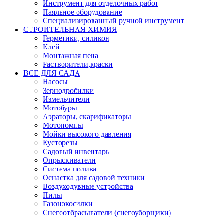
Инструмент для отделочных работ
Паяльное оборудование
Специализированный ручной инструмент
СТРОИТЕЛЬНАЯ ХИМИЯ
Герметики, силикон
Клей
Монтажная пена
Растворители,краски
ВСЕ ДЛЯ САДА
Насосы
Зернодробилки
Измельчители
Мотобуры
Аэраторы, скарификаторы
Мотопомпы
Мойки высокого давления
Кусторезы
Садовый инвентарь
Опрыскиватели
Система полива
Оснастка для садовой техники
Воздуходувные устройства
Пилы
Газонокосилки
Снегоотбрасыватели (снегоуборщики)