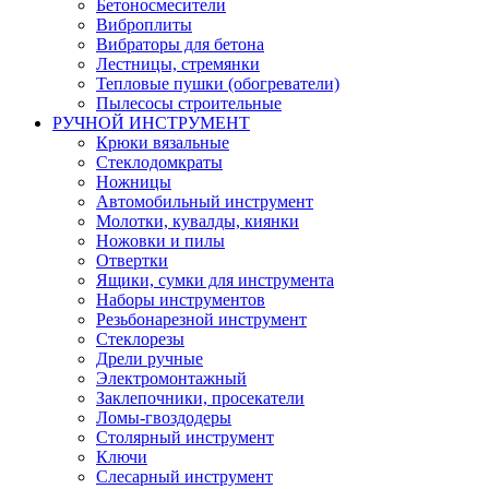
Бетоносмесители
Виброплиты
Вибраторы для бетона
Лестницы, стремянки
Тепловые пушки (обогреватели)
Пылесосы строительные
РУЧНОЙ ИНСТРУМЕНТ
Крюки вязальные
Стеклодомкраты
Ножницы
Автомобильный инструмент
Молотки, кувалды, киянки
Ножовки и пилы
Отвертки
Ящики, сумки для инструмента
Наборы инструментов
Резьбонарезной инструмент
Стеклорезы
Дрели ручные
Электромонтажный
Заклепочники, просекатели
Ломы-гвоздодеры
Столярный инструмент
Ключи
Слесарный инструмент