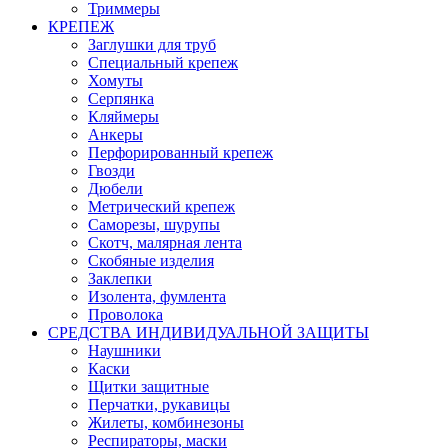
Триммеры
КРЕПЕЖ
Заглушки для труб
Специальный крепеж
Хомуты
Серпянка
Кляймеры
Анкеры
Перфорированный крепеж
Гвозди
Дюбели
Метрический крепеж
Саморезы, шурупы
Скотч, малярная лента
Скобяные изделия
Заклепки
Изолента, фумлента
Проволока
СРЕДСТВА ИНДИВИДУАЛЬНОЙ ЗАЩИТЫ
Наушники
Каски
Щитки защитные
Перчатки, рукавицы
Жилеты, комбинезоны
Респираторы, маски