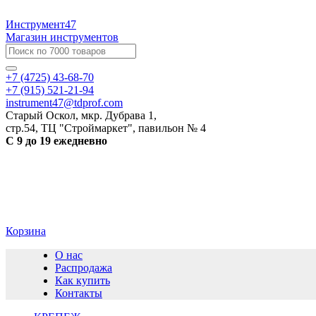
Инструмент47
Магазин инструментов
+7 (4725) 43-68-70
+7 (915) 521-21-94
instrument47@tdprof.com
Старый Оскол, мкр. Дубрава 1,
стр.54, ТЦ "Строймаркет", павильон № 4
С 9 до 19 ежедневно
Корзина
О нас
Распродажа
Как купить
Контакты