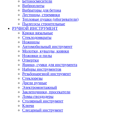
Бетоносмесители
Виброплиты
Вибраторы для бетона
Лестницы, стремянки
Тепловые пушки (обогреватели)
Пылесосы строительные
РУЧНОЙ ИНСТРУМЕНТ
Крюки вязальные
Стеклодомкраты
Ножницы
Автомобильный инструмент
Молотки, кувалды, киянки
Ножовки и пилы
Отвертки
Ящики, сумки для инструмента
Наборы инструментов
Резьбонарезной инструмент
Стеклорезы
Дрели ручные
Электромонтажный
Заклепочники, просекатели
Ломы-гвоздодеры
Столярный инструмент
Ключи
Слесарный инструмент