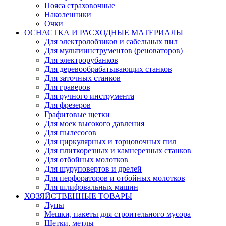
Пояса страховочные
Наколенники
Очки
ОСНАСТКА И РАСХОДНЫЕ МАТЕРИАЛЫ
Для электролобзиков и сабельных пил
Для мультиинструментов (реноваторов)
Для электрорубанков
Для деревообрабатывающих станков
Для заточных станков
Для граверов
Для ручного инструмента
Для фрезеров
Графитовые щетки
Для моек высокого давления
Для пылесосов
Для циркулярных и торцовочных пил
Для плиткорезных и камнерезных станков
Для отбойных молотков
Для шуруповертов и дрелей
Для перфораторов и отбойных молотков
Для шлифовальных машин
ХОЗЯЙСТВЕННЫЕ ТОВАРЫ
Лупы
Мешки, пакеты для строительного мусора
Щетки, метлы