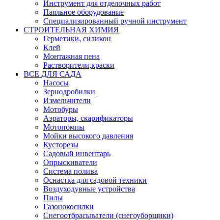
Инструмент для отделочных работ
Паяльное оборудование
Специализированный ручной инструмент
СТРОИТЕЛЬНАЯ ХИМИЯ
Герметики, силикон
Клей
Монтажная пена
Растворители,краски
ВСЕ ДЛЯ САДА
Насосы
Зернодробилки
Измельчители
Мотобуры
Аэраторы, скарификаторы
Мотопомпы
Мойки высокого давления
Кусторезы
Садовый инвентарь
Опрыскиватели
Система полива
Оснастка для садовой техники
Воздуходувные устройства
Пилы
Газонокосилки
Снегоотбрасыватели (снегоуборщики)