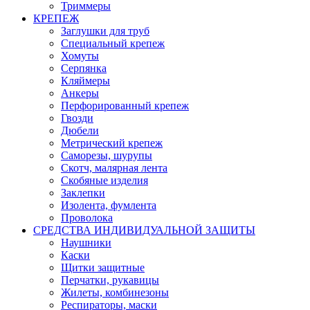
Триммеры
КРЕПЕЖ
Заглушки для труб
Специальный крепеж
Хомуты
Серпянка
Кляймеры
Анкеры
Перфорированный крепеж
Гвозди
Дюбели
Метрический крепеж
Саморезы, шурупы
Скотч, малярная лента
Скобяные изделия
Заклепки
Изолента, фумлента
Проволока
СРЕДСТВА ИНДИВИДУАЛЬНОЙ ЗАЩИТЫ
Наушники
Каски
Щитки защитные
Перчатки, рукавицы
Жилеты, комбинезоны
Респираторы, маски