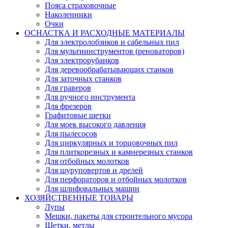
Пояса страховочные
Наколенники
Очки
ОСНАСТКА И РАСХОДНЫЕ МАТЕРИАЛЫ
Для электролобзиков и сабельных пил
Для мультиинструментов (реноваторов)
Для электрорубанков
Для деревообрабатывающих станков
Для заточных станков
Для граверов
Для ручного инструмента
Для фрезеров
Графитовые щетки
Для моек высокого давления
Для пылесосов
Для циркулярных и торцовочных пил
Для плиткорезных и камнерезных станков
Для отбойных молотков
Для шуруповертов и дрелей
Для перфораторов и отбойных молотков
Для шлифовальных машин
ХОЗЯЙСТВЕННЫЕ ТОВАРЫ
Лупы
Мешки, пакеты для строительного мусора
Щетки, метлы