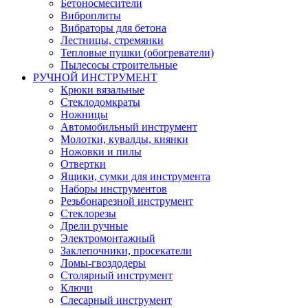
Бетоносмесители
Виброплиты
Вибраторы для бетона
Лестницы, стремянки
Тепловые пушки (обогреватели)
Пылесосы строительные
РУЧНОЙ ИНСТРУМЕНТ
Крюки вязальные
Стеклодомкраты
Ножницы
Автомобильный инструмент
Молотки, кувалды, киянки
Ножовки и пилы
Отвертки
Ящики, сумки для инструмента
Наборы инструментов
Резьбонарезной инструмент
Стеклорезы
Дрели ручные
Электромонтажный
Заклепочники, просекатели
Ломы-гвоздодеры
Столярный инструмент
Ключи
Слесарный инструмент