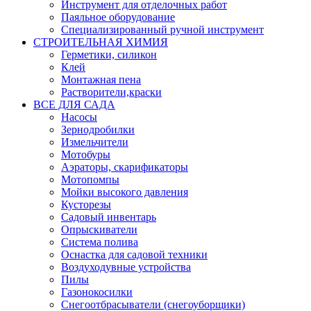
Инструмент для отделочных работ
Паяльное оборудование
Специализированный ручной инструмент
СТРОИТЕЛЬНАЯ ХИМИЯ
Герметики, силикон
Клей
Монтажная пена
Растворители,краски
ВСЕ ДЛЯ САДА
Насосы
Зернодробилки
Измельчители
Мотобуры
Аэраторы, скарификаторы
Мотопомпы
Мойки высокого давления
Кусторезы
Садовый инвентарь
Опрыскиватели
Система полива
Оснастка для садовой техники
Воздуходувные устройства
Пилы
Газонокосилки
Снегоотбрасыватели (снегоуборщики)